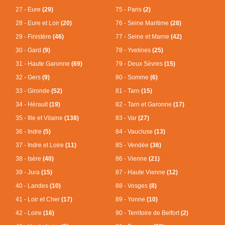
27 - Eure
(29)
75 - Paris
(2)
28 - Eure et Loir
(20)
76 - Seine Maritime
(28)
29 - Finistère
(46)
77 - Seine et Marne
(42)
30 - Gard
(9)
78 - Yvelines
(25)
31 - Haute Garonne
(69)
79 - Deux Sèvres
(15)
32 - Gers
(9)
80 - Somme
(6)
33 - Gironde
(52)
81 - Tarn
(15)
34 - Hérault
(19)
82 - Tarn et Garonne
(17)
35 - Ille et Vilaine
(138)
83 - Var
(27)
36 - Indre
(5)
84 - Vaucluse
(13)
37 - Indre et Loire
(11)
85 - Vendée
(36)
38 - Isère
(40)
86 - Vienne
(21)
39 - Jura
(15)
87 - Haute Vienne
(12)
40 - Landes
(10)
88 - Vosges
(8)
41 - Loir et Cher
(17)
89 - Yonne
(10)
42 - Loire
(16)
90 - Territoire de Belfort
(2)