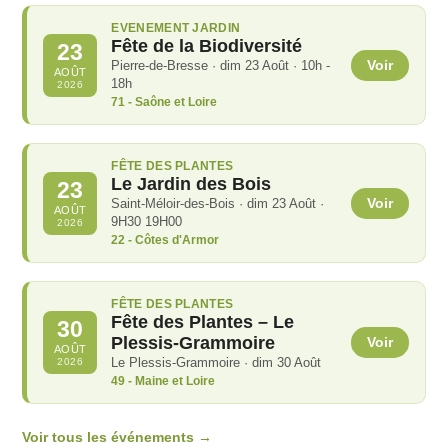
EVENEMENT JARDIN
Fête de la Biodiversité
23
Voir
Pierre-de-Bresse · dim 23 Août · 10h -
AOÛT
18h
2026
71 - Saône et Loire
FÊTE DES PLANTES
Le Jardin des Bois
23
Voir
Saint-Méloir-des-Bois · dim 23 Août ·
AOÛT
9H30 19H00
2026
22 - Côtes d'Armor
FÊTE DES PLANTES
Fête des Plantes – Le
30
Plessis-Grammoire
Voir
AOÛT
Le Plessis-Grammoire · dim 30 Août
2026
49 - Maine et Loire
Voir tous les événements →