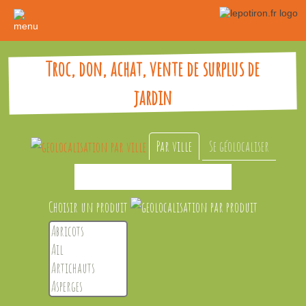
Troc, don, achat, vente de surplus de
jardin
Par ville
Se géolocaliser
15 KM
30 KM
50 KM
Choisir un produit