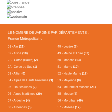
LE NOMBRE DE JARDINS PAR DÉPARTEMENTS :
France Métropolitaine
01 - Ain
(21)
48 - Lozère
(3)
02 - Aisne
(10)
49 - Maine et Loire
(33)
2B - Corse (Haute)
(2)
50 - Manche
(13)
2A - Corse du Sud
(1)
51 - Marne
(10)
03 - Allier
(6)
52 - Haute Marne
(12)
04 - Alpes de Haute Provence
(3)
53 - Mayenne
(8)
05 - Hautes Alpes
(2)
54 - Meurthe et Moselle
(21)
06 - Alpes Maritimes
(29)
55 - Meuse
(4)
07 - Ardèche
(4)
56 - Morbihan
(49)
08 - Ardennes
(5)
57 - Moselle
(17)