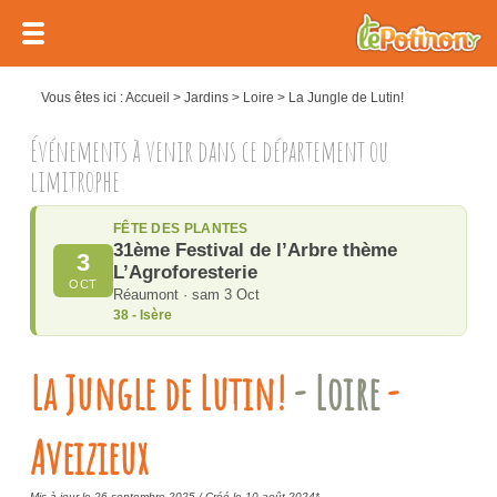
Vous êtes ici :
Accueil
>
Jardins
>
Loire
>
La Jungle de Lutin!
Événements à venir dans ce département ou
limitrophe
FÊTE DES PLANTES
31ème Festival de l’Arbre thème
3
L’Agroforesterie
OCT
Réaumont · sam 3 Oct
38 - Isère
La Jungle de Lutin!
- Loire
-
Aveizieux
Mis à jour le 26 septembre 2025 /
Créé le 10 août 2024*