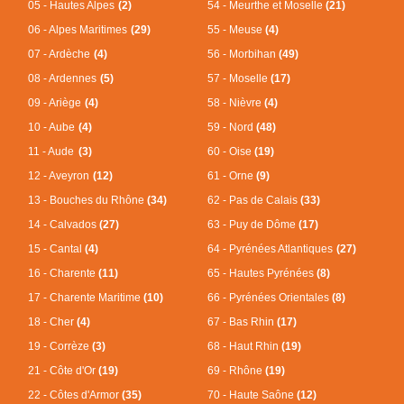
05 - Hautes Alpes
(2)
54 - Meurthe et Moselle
(21)
06 - Alpes Maritimes
(29)
55 - Meuse
(4)
07 - Ardèche
(4)
56 - Morbihan
(49)
08 - Ardennes
(5)
57 - Moselle
(17)
09 - Ariège
(4)
58 - Nièvre
(4)
10 - Aube
(4)
59 - Nord
(48)
11 - Aude
(3)
60 - Oise
(19)
12 - Aveyron
(12)
61 - Orne
(9)
13 - Bouches du Rhône
(34)
62 - Pas de Calais
(33)
14 - Calvados
(27)
63 - Puy de Dôme
(17)
15 - Cantal
(4)
64 - Pyrénées Atlantiques
(27)
16 - Charente
(11)
65 - Hautes Pyrénées
(8)
17 - Charente Maritime
(10)
66 - Pyrénées Orientales
(8)
18 - Cher
(4)
67 - Bas Rhin
(17)
19 - Corrèze
(3)
68 - Haut Rhin
(19)
21 - Côte d'Or
(19)
69 - Rhône
(19)
22 - Côtes d'Armor
(35)
70 - Haute Saône
(12)