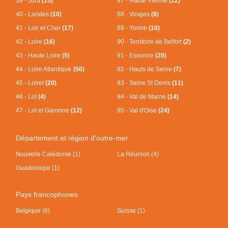
39 - Jura
(15)
87 - Haute Vienne
(12)
40 - Landes
(10)
88 - Vosges
(8)
41 - Loir et Cher
(17)
89 - Yonne
(10)
42 - Loire
(16)
90 - Territoire de Belfort
(2)
43 - Haute Loire
(5)
91 - Essonne
(29)
44 - Loire Atlantique
(50)
92 - Hauts de Seine
(7)
45 - Loiret
(20)
93 - Seine St Denis
(11)
46 - Lot
(4)
94 - Val de Marne
(14)
47 - Lot et Garonne
(12)
95 - Val d'Oise
(24)
Département et région d'outre-mer
Nouvelle Calédonie (1)
La Réunion (4)
Guadeloupe (1)
Pays francophones
Belgique (8)
Suisse (1)