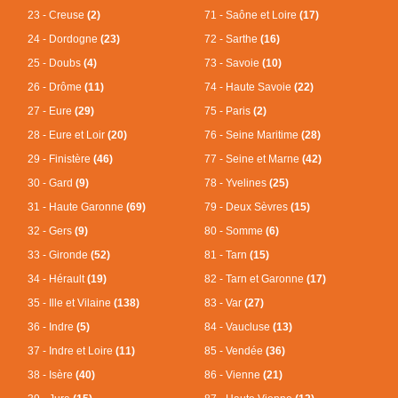
23 - Creuse
(2)
71 - Saône et Loire
(17)
24 - Dordogne
(23)
72 - Sarthe
(16)
25 - Doubs
(4)
73 - Savoie
(10)
26 - Drôme
(11)
74 - Haute Savoie
(22)
27 - Eure
(29)
75 - Paris
(2)
28 - Eure et Loir
(20)
76 - Seine Maritime
(28)
29 - Finistère
(46)
77 - Seine et Marne
(42)
30 - Gard
(9)
78 - Yvelines
(25)
31 - Haute Garonne
(69)
79 - Deux Sèvres
(15)
32 - Gers
(9)
80 - Somme
(6)
33 - Gironde
(52)
81 - Tarn
(15)
34 - Hérault
(19)
82 - Tarn et Garonne
(17)
35 - Ille et Vilaine
(138)
83 - Var
(27)
36 - Indre
(5)
84 - Vaucluse
(13)
37 - Indre et Loire
(11)
85 - Vendée
(36)
38 - Isère
(40)
86 - Vienne
(21)