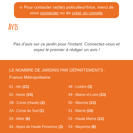
➯ Pour contacter ce(tte) poticulteur/trice, merci de
vous
connecter
ou de
créer un compte
Avis
Pas d'avis sur ce jardin pour l'instant. Connectez-vous et
soyez le premier à rédiger un avis !
LE NOMBRE DE JARDINS PAR DÉPARTEMENTS :
France Métropolitaine
01 - Ain
(21)
48 - Lozère
(3)
02 - Aisne
(10)
49 - Maine et Loire
(33)
2B - Corse (Haute)
(2)
50 - Manche
(13)
2A - Corse du Sud
(1)
51 - Marne
(10)
03 - Allier
(6)
52 - Haute Marne
(12)
04 - Alpes de Haute Provence
(3)
53 - Mayenne
(8)