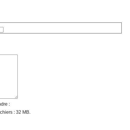
Nom
dre :
ichiers : 32 MB.