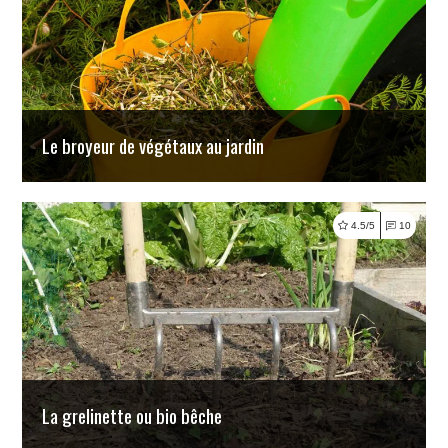
Lire
Le broyeur de végétaux au jardin
4.5/5
10
Lire
La grelinette ou bio bêche