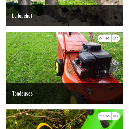
Le louchet
4.8/5
0
Lire
Tondeuses
4.5/5
2