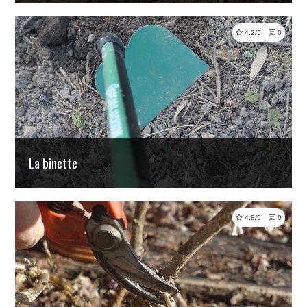
4.2/5
0
Lire
La binette
4.8/5
0
Lire