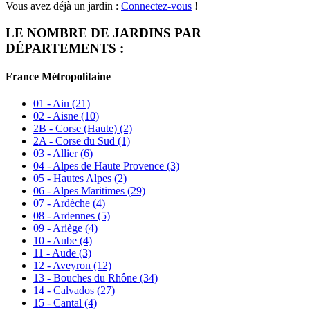
Vous avez déjà un jardin :
Connectez-vous
!
LE NOMBRE DE JARDINS PAR
DÉPARTEMENTS :
France Métropolitaine
01 - Ain
(21)
02 - Aisne
(10)
2B - Corse (Haute)
(2)
2A - Corse du Sud
(1)
03 - Allier
(6)
04 - Alpes de Haute Provence
(3)
05 - Hautes Alpes
(2)
06 - Alpes Maritimes
(29)
07 - Ardèche
(4)
08 - Ardennes
(5)
09 - Ariège
(4)
10 - Aube
(4)
11 - Aude
(3)
12 - Aveyron
(12)
13 - Bouches du Rhône
(34)
14 - Calvados
(27)
15 - Cantal
(4)