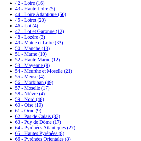
42 - Loire
(16)
43 - Haute Loire
(5)
44 - Loire Atlantique
(50)
45 - Loiret
(20)
46 - Lot
(4)
47 - Lot et Garonne
(12)
48 - Lozère
(3)
49 - Maine et Loire
(33)
50 - Manche
(13)
51 - Marne
(10)
52 - Haute Marne
(12)
53 - Mayenne
(8)
54 - Meurthe et Moselle
(21)
55 - Meuse
(4)
56 - Morbihan
(49)
57 - Moselle
(17)
58 - Nièvre
(4)
59 - Nord
(48)
60 - Oise
(19)
61 - Orne
(9)
62 - Pas de Calais
(33)
63 - Puy de Dôme
(17)
64 - Pyrénées Atlantiques
(27)
65 - Hautes Pyrénées
(8)
66 - Pyrénées Orientales
(8)