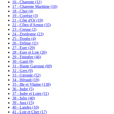
16 - Charente
(11)
17 - Charente Maritime
(10)
18 - Cher
(4)
19 - Corrèze
(3)
21 - Côte d'Or
(19)
22 - Côtes d'Armor
(35)
23 - Creuse
(2)
24 - Dordogne
(23)
25 - Doubs
(4)
26 - Drôme
(11)
27 - Eure
(29)
28 - Eure et Loir
(20)
29 - Finistère
(46)
30 - Gard
(9)
31 - Haute Garonne
(69)
32 - Gers
(9)
33 - Gironde
(52)
34 - Hérault
(19)
35 - Ille et Vilaine
(138)
36 - Indre
(5)
37 - Indre et Loire
(11)
38 - Isère
(40)
39 - Jura
(15)
40 - Landes
(10)
41 - Loir et Cher
(17)