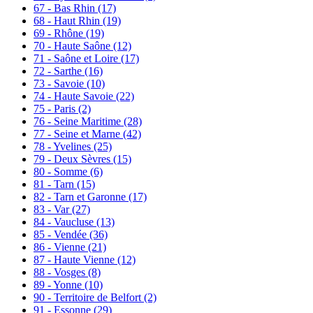
67 - Bas Rhin
(17)
68 - Haut Rhin
(19)
69 - Rhône
(19)
70 - Haute Saône
(12)
71 - Saône et Loire
(17)
72 - Sarthe
(16)
73 - Savoie
(10)
74 - Haute Savoie
(22)
75 - Paris
(2)
76 - Seine Maritime
(28)
77 - Seine et Marne
(42)
78 - Yvelines
(25)
79 - Deux Sèvres
(15)
80 - Somme
(6)
81 - Tarn
(15)
82 - Tarn et Garonne
(17)
83 - Var
(27)
84 - Vaucluse
(13)
85 - Vendée
(36)
86 - Vienne
(21)
87 - Haute Vienne
(12)
88 - Vosges
(8)
89 - Yonne
(10)
90 - Territoire de Belfort
(2)
91 - Essonne
(29)