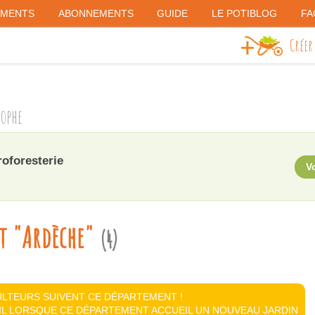
EMENTS
ABONNEMENTS
GUIDE
LE POTIBLOG
FA
Créer
rophe
roforesterie
Vo
t "Ardèche"
(4)
ULTEURS SUIVENT CE DÉPARTEMENT !
IL LORSQUE CE DÉPARTEMENT ACCUEIL UN NOUVEAU JARDIN