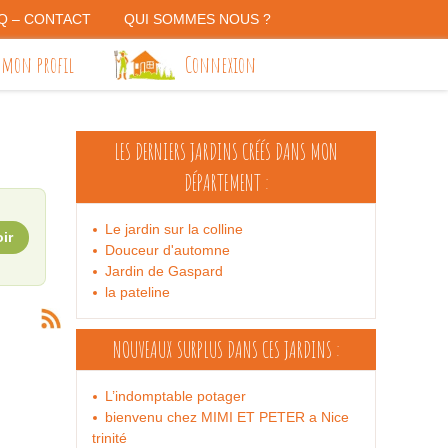
Q – CONTACT
QUI SOMMES NOUS ?
 mon profil
Connexion
LES DERNIERS JARDINS
CRÉÉS DANS MON
DÉPARTEMENT :
Le jardin sur la colline
ir
Douceur d'automne
Jardin de Gaspard
la pateline
NOUVEAUX SURPLUS
DANS CES JARDINS :
L’indomptable potager
bienvenu chez MIMI ET PETER a Nice
trinité