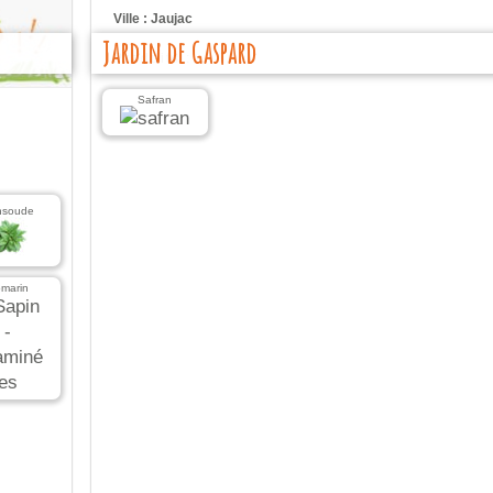
Ville : Jaujac
Jardin de Gaspard
Produits :
Safran
nsoude
marin