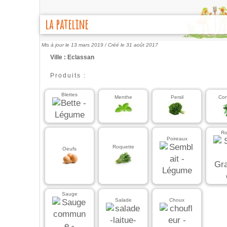
la pateline
Mis à jour le 13 mars 2019 /
Créé le 31 août 2017
Ville : Eclassan
Produits :
Blettes
Menthe
Persil
Co
Ro
Poireaux
Roquette
Oeufs
Sauge
Salade
Choux