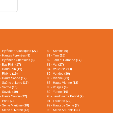
 - Pyrénées Atlantiques
(27)
80 - Somme
(6)
 - Hautes Pyrénées
(8)
81 - Tarn
(15)
 - Pyrénées Orientales
(8)
82 - Tarn et Garonne
(17)
 - Bas Rhin
(17)
83 - Var
(27)
 - Haut Rhin
(19)
84 - Vaucluse
(13)
 - Rhône
(19)
85 - Vendée
(36)
 - Haute Saône
(12)
86 - Vienne
(21)
 - Saône et Loire
(17)
87 - Haute Vienne
(12)
 - Sarthe
(16)
88 - Vosges
(8)
 - Savoie
(10)
89 - Yonne
(10)
 - Haute Savoie
(22)
90 - Territoire de Belfort
(2)
 - Paris
(2)
91 - Essonne
(29)
 - Seine Maritime
(28)
92 - Hauts de Seine
(7)
 - Seine et Marne
(42)
93 - Seine St Denis
(11)