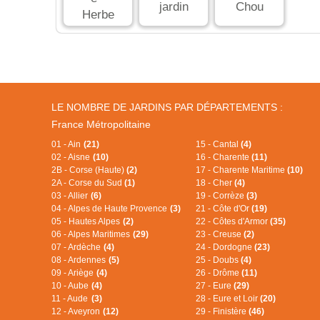
LE NOMBRE DE JARDINS PAR DÉPARTEMENTS :
France Métropolitaine
01 - Ain
(21)
15 - Cantal
(4)
02 - Aisne
(10)
16 - Charente
(11)
2B - Corse (Haute)
(2)
17 - Charente Maritime
(10)
2A - Corse du Sud
(1)
18 - Cher
(4)
03 - Allier
(6)
19 - Corrèze
(3)
04 - Alpes de Haute Provence
(3)
21 - Côte d'Or
(19)
05 - Hautes Alpes
(2)
22 - Côtes d'Armor
(35)
06 - Alpes Maritimes
(29)
23 - Creuse
(2)
07 - Ardèche
(4)
24 - Dordogne
(23)
08 - Ardennes
(5)
25 - Doubs
(4)
09 - Ariège
(4)
26 - Drôme
(11)
10 - Aube
(4)
27 - Eure
(29)
11 - Aude
(3)
28 - Eure et Loir
(20)
12 - Aveyron
(12)
29 - Finistère
(46)