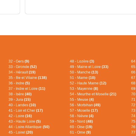
32 - Gers
(9)
48 - Lozère
(3)
64
33 - Gironde
(52)
49 - Maine et Loire
(33)
65
34 - Hérault
(19)
50 - Manche
(13)
66
35 - Ille et Vilaine
(138)
51 - Marne
(10)
67
36 - Indre
(5)
52 - Haute Marne
(12)
68
37 - Indre et Loire
(11)
53 - Mayenne
(8)
69
38 - Isère
(40)
54 - Meurthe et Moselle
(21)
70
39 - Jura
(15)
55 - Meuse
(4)
71
40 - Landes
(10)
56 - Morbihan
(49)
72
41 - Loir et Cher
(17)
57 - Moselle
(17)
73
42 - Loire
(16)
58 - Nièvre
(4)
74
43 - Haute Loire
(5)
59 - Nord
(48)
75
44 - Loire Atlantique
(50)
60 - Oise
(19)
76
45 - Loiret
(20)
61 - Orne
(9)
77