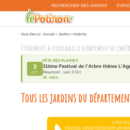
RECHERCHER DES JARDINS
EVÉN
Vous êtes ici :
Accueil
>
Jardins
>
Ardèche
Événements à venir dans ce département ou limit
FÊTE DES PLANTES
3
31ème Festival de l’Arbre thème L’Ag
Réaumont · sam 3 Oct
OCT
38 - Isère
Tous les jardins du départemen
3 POTIC
VOULEZ VOUS RECEVOIR UN MA