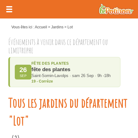
Vous êtes ici :
Accueil
>
Jardins
>
Lot
Événements à venir dans ce département ou
limitrophe
FÊTE DES PLANTES
26
fête des plantes
Saint-Sornin-Lavolps · sam 26 Sep · 9h -18h
SEP
19 - Corrèze
Tous les jardins du département
"Lot"