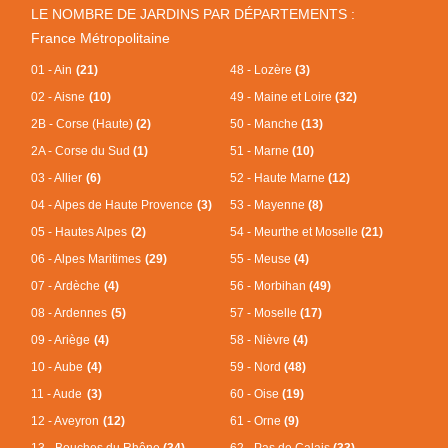
LE NOMBRE DE JARDINS PAR DÉPARTEMENTS :
France Métropolitaine
01 - Ain
(21)
48 - Lozère
(3)
02 - Aisne
(10)
49 - Maine et Loire
(32)
2B - Corse (Haute)
(2)
50 - Manche
(13)
2A - Corse du Sud
(1)
51 - Marne
(10)
03 - Allier
(6)
52 - Haute Marne
(12)
04 - Alpes de Haute Provence
(3)
53 - Mayenne
(8)
05 - Hautes Alpes
(2)
54 - Meurthe et Moselle
(21)
06 - Alpes Maritimes
(29)
55 - Meuse
(4)
07 - Ardèche
(4)
56 - Morbihan
(49)
08 - Ardennes
(5)
57 - Moselle
(17)
09 - Ariège
(4)
58 - Nièvre
(4)
10 - Aube
(4)
59 - Nord
(48)
11 - Aude
(3)
60 - Oise
(19)
12 - Aveyron
(12)
61 - Orne
(9)
13 - Bouches du Rhône
(34)
62 - Pas de Calais
(33)