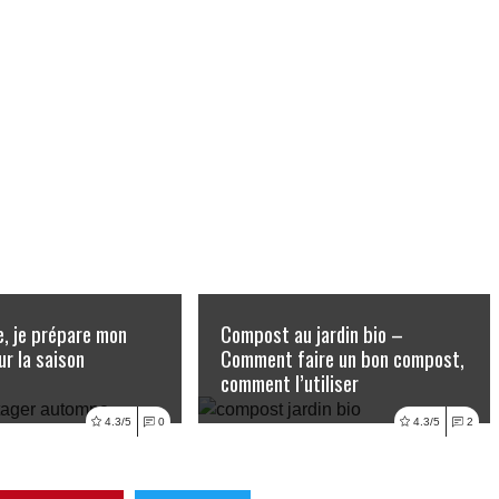
, je prépare mon
Compost au jardin bio –
r la saison
Comment faire un bon compost,
comment l’utiliser
ire l'article
Lire l'article
4.3/5
0
4.3/5
2