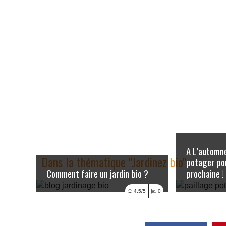
A L’automne
Dans la thématique "Jardinez bio"
potager pou
Comment faire un jardin bio ?
prochaine !
Lire l'article
L
4.5/5
0