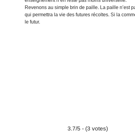
enseignement n’en reste pas moins universelle.
Revenons au simple brin de paille. La paille n’est
qui permettra la vie des futures récoltes. Si la comme
le futur.
3.7/5 - (3 votes)