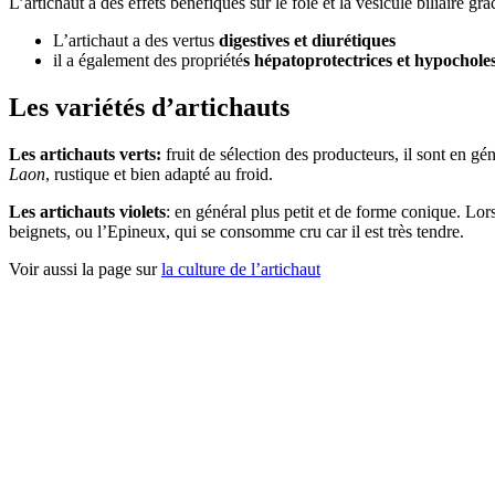
L’artichaut a des effets bénéfiques sur le foie et la vésicule biliaire grâ
L’artichaut a des vertus
digestives et diurétiques
il a également des propriété
s hépatoprotectrices et
hypocholes
Les variétés d’artichauts
Les artichauts verts:
fruit de sélection des producteurs, il sont en gé
Laon
, rustique et bien adapté au froid.
Les artichauts violets
: en général plus petit et de forme conique. Lo
beignets, ou l’Epineux, qui se consomme cru car il est très tendre.
Voir aussi la page sur
la culture de l’artichaut