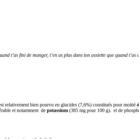
 quand t’as fini de manger, t’en as plus dans ton assiette que quand t’a
 est relativement bien pourvu en glucides (7,6%) constitués pour moitié
d
idérable et notamment de
potassium
(385 mg pour 100 g). et de phosphor