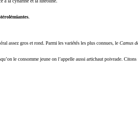
ce à la cynarine et la lutéoline.
térolémiantes
.
néral assez gros et rond. Parmi les variétés les plus connues, le
Camus de
rsqu’on le consomme jeune on l’appelle aussi artichaut poivrade. Citons 