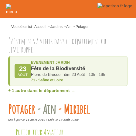
Vous êtes ici :
Accueil
>
Jardins
>
Ain
>
Potager
Événements à venir dans ce département ou
limitrophe
EVENEMENT JARDIN
23
Fête de la Biodiversité
Pierre-de-Bresse · dim 23 Août · 10h - 18h
AOÛT
71 - Saône et Loire
+ 1 autre dans le département →
Potager
- Ain
- Miribel
Mis à jour le 14 mars 2019 /
Créé le 18 août 2018*
Poticulteur Amateur