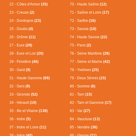
22 - Côtes d'Armor
(35)
70 - Haute Saône
(12)
23 - Creuse
(2)
71 - Saône et Loire
(17)
24 - Dordogne
(23)
72 - Sarthe
(16)
25 - Doubs
(4)
73 - Savoie
(10)
26 - Drôme
(11)
74 - Haute Savoie
(22)
27 - Eure
(29)
75 - Paris
(2)
28 - Eure et Loir
(20)
76 - Seine Maritime
(28)
29 - Finistère
(46)
77 - Seine et Marne
(42)
30 - Gard
(9)
78 - Yvelines
(25)
31 - Haute Garonne
(69)
79 - Deux Sèvres
(15)
32 - Gers
(9)
80 - Somme
(6)
33 - Gironde
(52)
81 - Tarn
(15)
34 - Hérault
(19)
82 - Tarn et Garonne
(17)
35 - Ille et Vilaine
(138)
83 - Var
(27)
36 - Indre
(5)
84 - Vaucluse
(13)
37 - Indre et Loire
(11)
85 - Vendée
(36)
38 - Isère
(40)
86 - Vienne
(21)