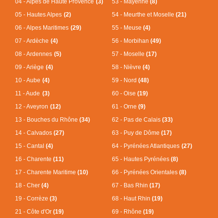
04 - Alpes de Haute Provence
(3)
53 - Mayenne
(8)
05 - Hautes Alpes
(2)
54 - Meurthe et Moselle
(21)
06 - Alpes Maritimes
(29)
55 - Meuse
(4)
07 - Ardèche
(4)
56 - Morbihan
(49)
08 - Ardennes
(5)
57 - Moselle
(17)
09 - Ariège
(4)
58 - Nièvre
(4)
10 - Aube
(4)
59 - Nord
(48)
11 - Aude
(3)
60 - Oise
(19)
12 - Aveyron
(12)
61 - Orne
(9)
13 - Bouches du Rhône
(34)
62 - Pas de Calais
(33)
14 - Calvados
(27)
63 - Puy de Dôme
(17)
15 - Cantal
(4)
64 - Pyrénées Atlantiques
(27)
16 - Charente
(11)
65 - Hautes Pyrénées
(8)
17 - Charente Maritime
(10)
66 - Pyrénées Orientales
(8)
18 - Cher
(4)
67 - Bas Rhin
(17)
19 - Corrèze
(3)
68 - Haut Rhin
(19)
21 - Côte d'Or
(19)
69 - Rhône
(19)