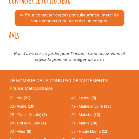
Contacter ce poticulteur
➯ Pour contacter ce(tte) poticulteur/trice, merci de
vous
connecter
ou de
créer un compte
Avis
Pas d'avis sur ce jardin pour l'instant. Connectez-vous et
soyez le premier à rédiger un avis !
LE NOMBRE DE JARDINS PAR DÉPARTEMENTS :
France Métropolitaine
01 - Ain
(21)
48 - Lozère
(3)
02 - Aisne
(10)
49 - Maine et Loire
(33)
2B - Corse (Haute)
(2)
50 - Manche
(13)
2A - Corse du Sud
(1)
51 - Marne
(10)
03 - Allier
(6)
52 - Haute Marne
(12)