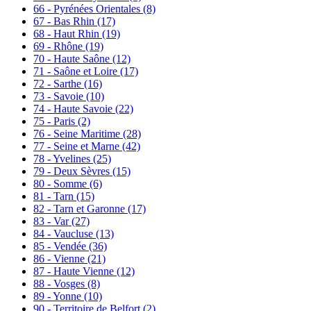
66 - Pyrénées Orientales
(8)
67 - Bas Rhin
(17)
68 - Haut Rhin
(19)
69 - Rhône
(19)
70 - Haute Saône
(12)
71 - Saône et Loire
(17)
72 - Sarthe
(16)
73 - Savoie
(10)
74 - Haute Savoie
(22)
75 - Paris
(2)
76 - Seine Maritime
(28)
77 - Seine et Marne
(42)
78 - Yvelines
(25)
79 - Deux Sèvres
(15)
80 - Somme
(6)
81 - Tarn
(15)
82 - Tarn et Garonne
(17)
83 - Var
(27)
84 - Vaucluse
(13)
85 - Vendée
(36)
86 - Vienne
(21)
87 - Haute Vienne
(12)
88 - Vosges
(8)
89 - Yonne
(10)
90 - Territoire de Belfort
(2)