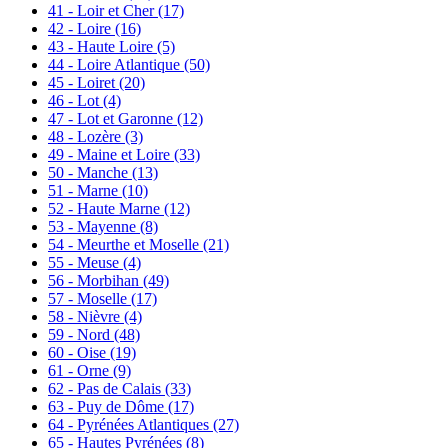
41 - Loir et Cher
(17)
42 - Loire
(16)
43 - Haute Loire
(5)
44 - Loire Atlantique
(50)
45 - Loiret
(20)
46 - Lot
(4)
47 - Lot et Garonne
(12)
48 - Lozère
(3)
49 - Maine et Loire
(33)
50 - Manche
(13)
51 - Marne
(10)
52 - Haute Marne
(12)
53 - Mayenne
(8)
54 - Meurthe et Moselle
(21)
55 - Meuse
(4)
56 - Morbihan
(49)
57 - Moselle
(17)
58 - Nièvre
(4)
59 - Nord
(48)
60 - Oise
(19)
61 - Orne
(9)
62 - Pas de Calais
(33)
63 - Puy de Dôme
(17)
64 - Pyrénées Atlantiques
(27)
65 - Hautes Pyrénées
(8)