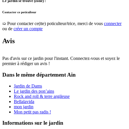
Le jardin se trouve (zone) :
Contacter ce poticulteur
➯ Pour contacter ce(tte) poticulteur/trice, merci de vous
connecter
ou de
créer un compte
Avis
Pas d'avis sur ce jardin pour l'instant. Connectez-vous et soyez le
premier à rédiger un avis !
Dans le même département
Ain
Jardin de Dams
Le jardin des pon’ains
Rock and roll & terre argileuse
Bellalavida
mon jardin
Mon petit pas radis !
Informations sur le jardin