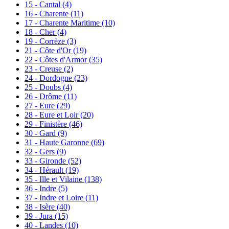
15 - Cantal
(4)
16 - Charente
(11)
17 - Charente Maritime
(10)
18 - Cher
(4)
19 - Corrèze
(3)
21 - Côte d'Or
(19)
22 - Côtes d'Armor
(35)
23 - Creuse
(2)
24 - Dordogne
(23)
25 - Doubs
(4)
26 - Drôme
(11)
27 - Eure
(29)
28 - Eure et Loir
(20)
29 - Finistère
(46)
30 - Gard
(9)
31 - Haute Garonne
(69)
32 - Gers
(9)
33 - Gironde
(52)
34 - Hérault
(19)
35 - Ille et Vilaine
(138)
36 - Indre
(5)
37 - Indre et Loire
(11)
38 - Isère
(40)
39 - Jura
(15)
40 - Landes
(10)