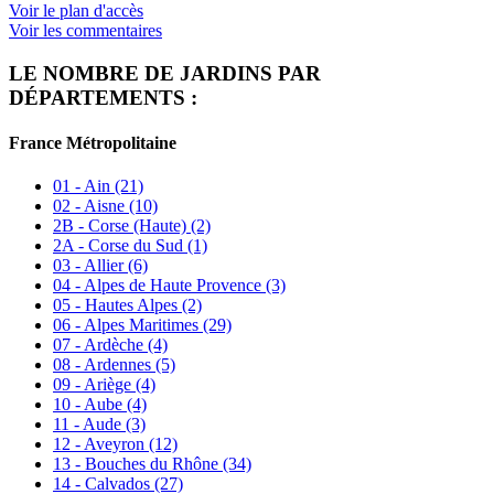
Voir le plan d'accès
Voir les commentaires
LE NOMBRE DE JARDINS PAR
DÉPARTEMENTS :
France Métropolitaine
01 - Ain
(21)
02 - Aisne
(10)
2B - Corse (Haute)
(2)
2A - Corse du Sud
(1)
03 - Allier
(6)
04 - Alpes de Haute Provence
(3)
05 - Hautes Alpes
(2)
06 - Alpes Maritimes
(29)
07 - Ardèche
(4)
08 - Ardennes
(5)
09 - Ariège
(4)
10 - Aube
(4)
11 - Aude
(3)
12 - Aveyron
(12)
13 - Bouches du Rhône
(34)
14 - Calvados
(27)