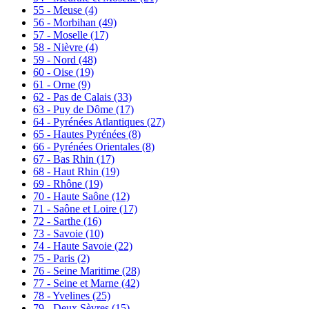
55 - Meuse
(4)
56 - Morbihan
(49)
57 - Moselle
(17)
58 - Nièvre
(4)
59 - Nord
(48)
60 - Oise
(19)
61 - Orne
(9)
62 - Pas de Calais
(33)
63 - Puy de Dôme
(17)
64 - Pyrénées Atlantiques
(27)
65 - Hautes Pyrénées
(8)
66 - Pyrénées Orientales
(8)
67 - Bas Rhin
(17)
68 - Haut Rhin
(19)
69 - Rhône
(19)
70 - Haute Saône
(12)
71 - Saône et Loire
(17)
72 - Sarthe
(16)
73 - Savoie
(10)
74 - Haute Savoie
(22)
75 - Paris
(2)
76 - Seine Maritime
(28)
77 - Seine et Marne
(42)
78 - Yvelines
(25)
79 - Deux Sèvres
(15)