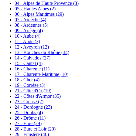
04 - Alpes de Haute Provence
(3)
05 - Hautes Alpes
(2)
06 - Alpes Maritimes
(29)
07 - Ardèche
(4)
08 - Ardennes
(5)
09 - Ariège
(4)
10 - Aube
(4)
11 - Aude
(3)
12 - Aveyron
(12)
13 - Bouches du Rhône
(34)
14 - Calvados
(27)
15 - Cantal
(4)
16 - Charente
(11)
17 - Charente Maritime
(10)
18 - Cher
(4)
19 - Corrèze
(3)
21 - Côte d'Or
(19)
22 - Côtes d'Armor
(35)
23 - Creuse
(2)
24 - Dordogne
(23)
25 - Doubs
(4)
26 - Drôme
(11)
27 - Eure
(29)
28 - Eure et Loir
(20)
29 - Finistère
(46)