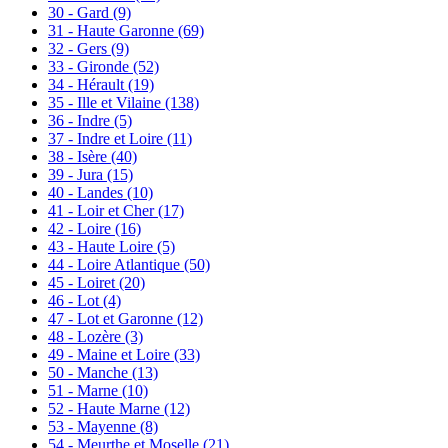
30 - Gard
(9)
31 - Haute Garonne
(69)
32 - Gers
(9)
33 - Gironde
(52)
34 - Hérault
(19)
35 - Ille et Vilaine
(138)
36 - Indre
(5)
37 - Indre et Loire
(11)
38 - Isère
(40)
39 - Jura
(15)
40 - Landes
(10)
41 - Loir et Cher
(17)
42 - Loire
(16)
43 - Haute Loire
(5)
44 - Loire Atlantique
(50)
45 - Loiret
(20)
46 - Lot
(4)
47 - Lot et Garonne
(12)
48 - Lozère
(3)
49 - Maine et Loire
(33)
50 - Manche
(13)
51 - Marne
(10)
52 - Haute Marne
(12)
53 - Mayenne
(8)
54 - Meurthe et Moselle
(21)