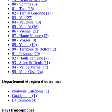
80 - Somme
(6)
81 - Tarn
(15)
82 - Tarn et Garonne
(17)
83 - Var
(27)
84 - Vaucluse
(13)
85 - Vendée
(36)
86 - Vienne
(21)
87 - Haute Vienne
(12)
88 - Vosges
(8)
89 - Yonne
(10)
90 - Territoire de Belfort
(2)
91 - Essonne
(29)
92 - Hauts de Seine
(7)
93 - Seine St Denis
(11)
94 - Val de Marne
(14)
95 - Val d'Oise
(24)
Département et région d'outre-mer
Nouvelle Calédonie (1)
Guadeloupe (1)
La Réunion (4)
Pays francophones