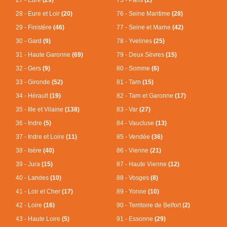
28 - Eure et Loir
(20)
76 - Seine Maritime
(28)
29 - Finistère
(46)
77 - Seine et Marne
(42)
30 - Gard
(9)
78 - Yvelines
(25)
31 - Haute Garonne
(69)
79 - Deux Sèvres
(15)
32 - Gers
(9)
80 - Somme
(6)
33 - Gironde
(52)
81 - Tarn
(15)
34 - Hérault
(19)
82 - Tarn et Garonne
(17)
35 - Ille et Vilaine
(138)
83 - Var
(27)
36 - Indre
(5)
84 - Vaucluse
(13)
37 - Indre et Loire
(11)
85 - Vendée
(36)
38 - Isère
(40)
86 - Vienne
(21)
39 - Jura
(15)
87 - Haute Vienne
(12)
40 - Landes
(10)
88 - Vosges
(8)
41 - Loir et Cher
(17)
89 - Yonne
(10)
42 - Loire
(16)
90 - Territoire de Belfort
(2)
43 - Haute Loire
(5)
91 - Essonne
(29)