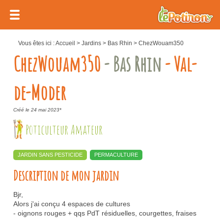
Vous êtes ici :
Accueil
>
Jardins
>
Bas Rhin
>
ChezWouam350
ChezWouam350
- Bas Rhin
- Val-
de-Moder
Créé le 24 mai 2023*
Poticulteur Amateur
JARDIN SANS PESTICIDE
PERMACULTURE
Description de mon jardin
Bjr,
Alors j'ai conçu 4 espaces de cultures
- oignons rouges + qqs PdT résiduelles, courgettes, fraises