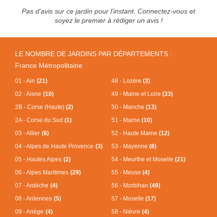
Pas d'avis sur ce jardin pour l'instant. Connectez-vous et
soyez le premier à rédiger un avis !
LE NOMBRE DE JARDINS PAR DÉPARTEMENTS :
France Métropolitaine
01 - Ain
(21)
48 - Lozère
(3)
02 - Aisne
(10)
49 - Maine et Loire
(33)
2B - Corse (Haute)
(2)
50 - Manche
(13)
2A - Corse du Sud
(1)
51 - Marne
(10)
03 - Allier
(6)
52 - Haute Marne
(12)
04 - Alpes de Haute Provence
(3)
53 - Mayenne
(8)
05 - Hautes Alpes
(2)
54 - Meurthe et Moselle
(21)
06 - Alpes Maritimes
(29)
55 - Meuse
(4)
07 - Ardèche
(4)
56 - Morbihan
(49)
08 - Ardennes
(5)
57 - Moselle
(17)
09 - Ariège
(4)
58 - Nièvre
(4)