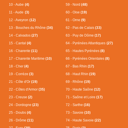
10 - Aube
(4)
59 - Nord
(48)
11 - Aude
(3)
60 - Oise
(19)
12 - Aveyron
(12)
61 - Orne
(9)
13 - Bouches du Rhône
(34)
62 - Pas de Calais
(33)
14 - Calvados
(27)
63 - Puy de Dôme
(17)
15 - Cantal
(4)
64 - Pyrénées Atlantiques
(27)
16 - Charente
(11)
65 - Hautes Pyrénées
(8)
17 - Charente Maritime
(10)
66 - Pyrénées Orientales
(8)
18 - Cher
(4)
67 - Bas Rhin
(17)
19 - Corrèze
(3)
68 - Haut Rhin
(19)
21 - Côte d'Or
(19)
69 - Rhône
(19)
22 - Côtes d'Armor
(35)
70 - Haute Saône
(12)
23 - Creuse
(2)
71 - Saône et Loire
(17)
24 - Dordogne
(23)
72 - Sarthe
(16)
25 - Doubs
(4)
73 - Savoie
(10)
26 - Drôme
(11)
74 - Haute Savoie
(22)
27 - Eure
(29)
75 - Paris
(2)