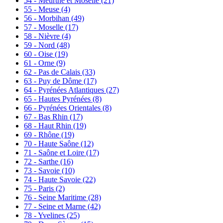
54 - Meurthe et Moselle
(21)
55 - Meuse
(4)
56 - Morbihan
(49)
57 - Moselle
(17)
58 - Nièvre
(4)
59 - Nord
(48)
60 - Oise
(19)
61 - Orne
(9)
62 - Pas de Calais
(33)
63 - Puy de Dôme
(17)
64 - Pyrénées Atlantiques
(27)
65 - Hautes Pyrénées
(8)
66 - Pyrénées Orientales
(8)
67 - Bas Rhin
(17)
68 - Haut Rhin
(19)
69 - Rhône
(19)
70 - Haute Saône
(12)
71 - Saône et Loire
(17)
72 - Sarthe
(16)
73 - Savoie
(10)
74 - Haute Savoie
(22)
75 - Paris
(2)
76 - Seine Maritime
(28)
77 - Seine et Marne
(42)
78 - Yvelines
(25)