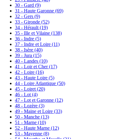
30 - Gard
(9)
31 - Haute Garonne
(69)
32 - Gers
(9)
33 - Gironde
(52)
34 - Hérault
(19)
35 - Ille et Vilaine
(138)
36 - Indre
(5)
37 - Indre et Loire
(11)
38 - Isère
(40)
39 - Jura
(15)
40 - Landes
(10)
41 - Loir et Cher
(17)
42 - Loire
(16)
43 - Haute Loire
(5)
44 - Loire Atlantique
(50)
45 - Loiret
(20)
46 - Lot
(4)
47 - Lot et Garonne
(12)
48 - Lozère
(3)
49 - Maine et Loire
(33)
50 - Manche
(13)
51 - Marne
(10)
52 - Haute Marne
(12)
53 - Mayenne
(8)