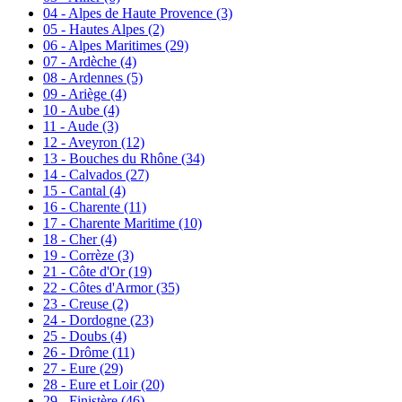
04 - Alpes de Haute Provence
(3)
05 - Hautes Alpes
(2)
06 - Alpes Maritimes
(29)
07 - Ardèche
(4)
08 - Ardennes
(5)
09 - Ariège
(4)
10 - Aube
(4)
11 - Aude
(3)
12 - Aveyron
(12)
13 - Bouches du Rhône
(34)
14 - Calvados
(27)
15 - Cantal
(4)
16 - Charente
(11)
17 - Charente Maritime
(10)
18 - Cher
(4)
19 - Corrèze
(3)
21 - Côte d'Or
(19)
22 - Côtes d'Armor
(35)
23 - Creuse
(2)
24 - Dordogne
(23)
25 - Doubs
(4)
26 - Drôme
(11)
27 - Eure
(29)
28 - Eure et Loir
(20)
29 - Finistère
(46)