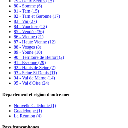
79 - Deux Sèvres
(15)
80 - Somme
(6)
81 - Tarn
(15)
82 - Tarn et Garonne
(17)
83 - Var
(27)
84 - Vaucluse
(13)
85 - Vendée
(36)
86 - Vienne
(21)
87 - Haute Vienne
(12)
88 - Vosges
(8)
89 - Yonne
(10)
90 - Territoire de Belfort
(2)
91 - Essonne
(29)
92 - Hauts de Seine
(7)
93 - Seine St Denis
(11)
94 - Val de Marne
(14)
95 - Val d'Oise
(24)
Département et région d'outre-mer
Nouvelle Calédonie (1)
Guadeloupe (1)
La Réunion (4)
Pays francophones