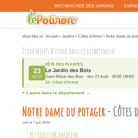
RECHERCHER DES JARDINS
EVÉN
Vous êtes ici :
Accueil
>
Jardins
>
Côtes d'Armor
>
Notre dame du pot
Événements à venir dans ce département
FÊTE DES PLANTES
23
Le Jardin des Bois
Saint-Méloir-des-Bois · dim 23 Août · 9H30 19H00
AOÛT
22 - Côtes d'Armor
+ 1 autre dans le département →
Notre dame du potager
- Côtes 
Créé le 7 juin 2026*
Poticulteur Amateur