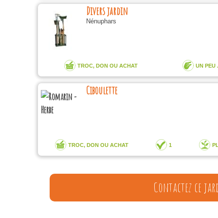
Divers jardin
Nénuphars
TROC, DON OU ACHAT
UN PEU .
Ciboulette
TROC, DON OU ACHAT
1
P
Contactez ce jar