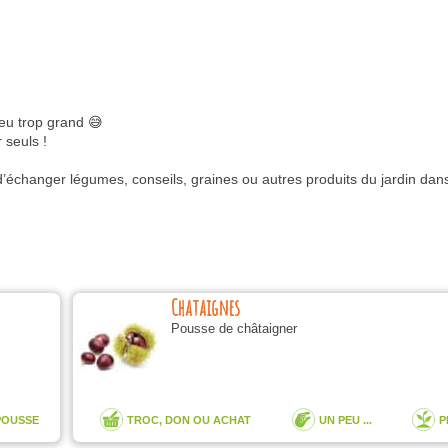
eu trop grand 😅
 seuls !
d’échanger légumes, conseils, graines ou autres produits du jardin dans
Chataignes
Pousse de châtaigner
POUSSE
TROC, DON OU ACHAT
UN PEU ...
P