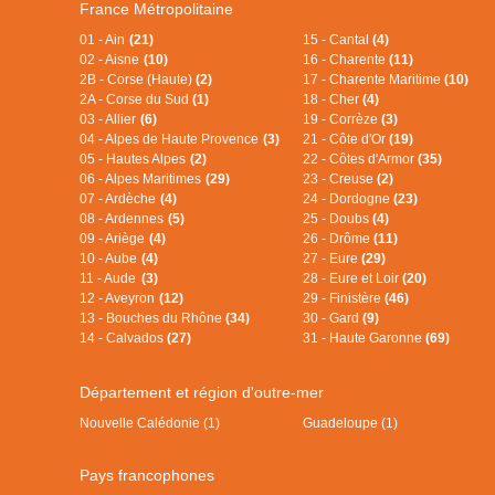
France Métropolitaine
01 - Ain
(21)
15 - Cantal
(4)
02 - Aisne
(10)
16 - Charente
(11)
2B - Corse (Haute)
(2)
17 - Charente Maritime
(10)
2A - Corse du Sud
(1)
18 - Cher
(4)
03 - Allier
(6)
19 - Corrèze
(3)
04 - Alpes de Haute Provence
(3)
21 - Côte d'Or
(19)
05 - Hautes Alpes
(2)
22 - Côtes d'Armor
(35)
06 - Alpes Maritimes
(29)
23 - Creuse
(2)
07 - Ardèche
(4)
24 - Dordogne
(23)
08 - Ardennes
(5)
25 - Doubs
(4)
09 - Ariège
(4)
26 - Drôme
(11)
10 - Aube
(4)
27 - Eure
(29)
11 - Aude
(3)
28 - Eure et Loir
(20)
12 - Aveyron
(12)
29 - Finistère
(46)
13 - Bouches du Rhône
(34)
30 - Gard
(9)
14 - Calvados
(27)
31 - Haute Garonne
(69)
Département et région d'outre-mer
Nouvelle Calédonie (1)
Guadeloupe (1)
Pays francophones