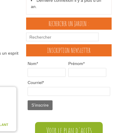
Dernière connexion il y a plus d'un
an.
RECHERCHER UN JARDIN :
INSCRIPTION NEWSLETTER
 un esprit
Nom*
Prénom*
Courriel*
LANT
Voir le plan d'accès