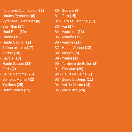
 - Pyrénées Atlantiques
(27)
80 - Somme
(6)
 - Hautes Pyrénées
(8)
81 - Tarn
(15)
 - Pyrénées Orientales
(8)
82 - Tarn et Garonne
(17)
 - Bas Rhin
(17)
83 - Var
(27)
 - Haut Rhin
(19)
84 - Vaucluse
(13)
 - Rhône
(19)
85 - Vendée
(36)
 - Haute Saône
(12)
86 - Vienne
(21)
 - Saône et Loire
(17)
87 - Haute Vienne
(12)
 - Sarthe
(16)
88 - Vosges
(8)
 - Savoie
(10)
89 - Yonne
(10)
 - Haute Savoie
(22)
90 - Territoire de Belfort
(2)
 - Paris
(2)
91 - Essonne
(29)
 - Seine Maritime
(28)
92 - Hauts de Seine
(7)
 - Seine et Marne
(42)
93 - Seine St Denis
(11)
 - Yvelines
(25)
94 - Val de Marne
(14)
 - Deux Sèvres
(15)
95 - Val d'Oise
(24)