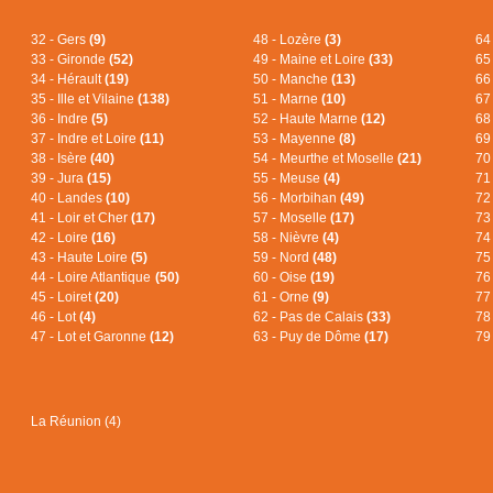
32 - Gers
(9)
48 - Lozère
(3)
64
33 - Gironde
(52)
49 - Maine et Loire
(33)
65
34 - Hérault
(19)
50 - Manche
(13)
66
35 - Ille et Vilaine
(138)
51 - Marne
(10)
67
36 - Indre
(5)
52 - Haute Marne
(12)
68
37 - Indre et Loire
(11)
53 - Mayenne
(8)
69
38 - Isère
(40)
54 - Meurthe et Moselle
(21)
70
39 - Jura
(15)
55 - Meuse
(4)
71
40 - Landes
(10)
56 - Morbihan
(49)
72
41 - Loir et Cher
(17)
57 - Moselle
(17)
73
42 - Loire
(16)
58 - Nièvre
(4)
74
43 - Haute Loire
(5)
59 - Nord
(48)
75
44 - Loire Atlantique
(50)
60 - Oise
(19)
76
45 - Loiret
(20)
61 - Orne
(9)
77
46 - Lot
(4)
62 - Pas de Calais
(33)
78
47 - Lot et Garonne
(12)
63 - Puy de Dôme
(17)
79
La Réunion (4)