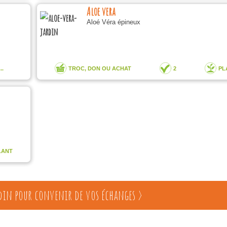
Aloe vera
Aloé Véra épineux
..
TROC, DON OU ACHAT
2
PL
LANT
din pour convenir de vos échanges >