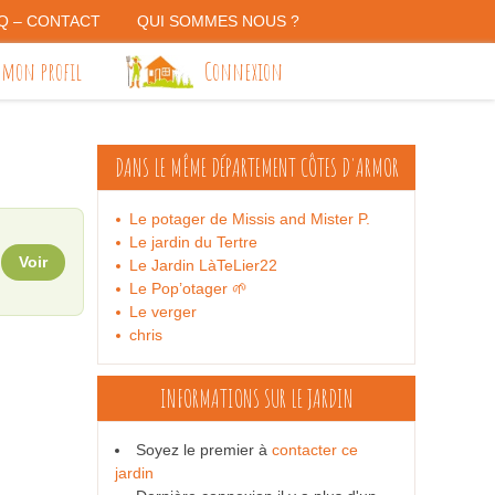
Q – CONTACT
QUI SOMMES NOUS ?
 mon profil
Connexion
DANS LE MÊME DÉPARTEMENT
CÔTES D'ARMOR
Le potager de Missis and Mister P.
Le jardin du Tertre
Voir
Le Jardin LàTeLier22
Le Pop’otager 🌱
Le verger
chris
INFORMATIONS SUR LE JARDIN
Soyez le premier à
contacter ce
jardin