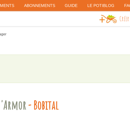
EMENTS
ABONNEMENTS
GUIDE
LE POTIBLOG
FA
Créer
ager
d'Armor
- Bobital