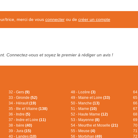
eur/trice, merci de vous
connecter
ou de
créer un compte
tant. Connectez-vous et soyez le premier à rédiger un avis !
32 - Gers
(9)
48 - Lozère
(3)
64
33 - Gironde
(52)
49 - Maine et Loire
(33)
65
34 - Hérault
(19)
50 - Manche
(13)
66
35 - Ille et Vilaine
(138)
51 - Marne
(10)
67
36 - Indre
(5)
52 - Haute Marne
(12)
68
37 - Indre et Loire
(11)
53 - Mayenne
(8)
69
38 - Isère
(40)
54 - Meurthe et Moselle
(21)
70
39 - Jura
(15)
55 - Meuse
(4)
71
40 - Landes
(10)
56 - Morbihan
(49)
72