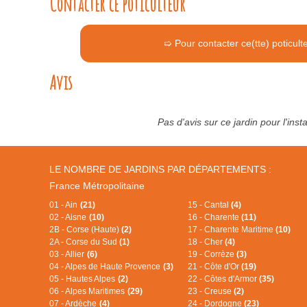
Contacter ce poticulteur
➯ Pour contacter ce(tte) poticult
Avis
Pas d'avis sur ce jardin pour l'ins
LE NOMBRE DE JARDINS PAR DÉPARTEMENTS :
France Métropolitaine
01 - Ain
(21)
15 - Cantal
(4)
02 - Aisne
(10)
16 - Charente
(11)
2B - Corse (Haute)
(2)
17 - Charente Maritime
(10)
2A - Corse du Sud
(1)
18 - Cher
(4)
03 - Allier
(6)
19 - Corrèze
(3)
04 - Alpes de Haute Provence
(3)
21 - Côte d'Or
(19)
05 - Hautes Alpes
(2)
22 - Côtes d'Armor
(35)
06 - Alpes Maritimes
(29)
23 - Creuse
(2)
07 - Ardèche
(4)
24 - Dordogne
(23)