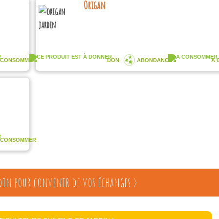
Origan
 CONSOMMER
DON
ABONDANCE !
A 
 CONSOMMER
din pour convenir de vos échanges >