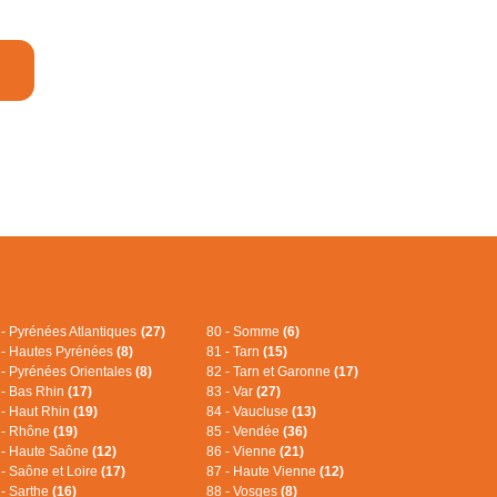
 - Pyrénées Atlantiques
(27)
80 - Somme
(6)
 - Hautes Pyrénées
(8)
81 - Tarn
(15)
 - Pyrénées Orientales
(8)
82 - Tarn et Garonne
(17)
 - Bas Rhin
(17)
83 - Var
(27)
 - Haut Rhin
(19)
84 - Vaucluse
(13)
 - Rhône
(19)
85 - Vendée
(36)
 - Haute Saône
(12)
86 - Vienne
(21)
 - Saône et Loire
(17)
87 - Haute Vienne
(12)
 - Sarthe
(16)
88 - Vosges
(8)