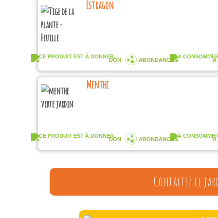
Estragon
DON
ABONDANCE !
A
Menthe
DON
ABONDANCE !
A
Contactez ce jar