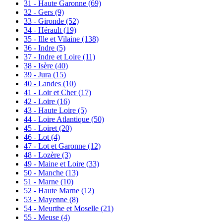
31 - Haute Garonne
(69)
32 - Gers
(9)
33 - Gironde
(52)
34 - Hérault
(19)
35 - Ille et Vilaine
(138)
36 - Indre
(5)
37 - Indre et Loire
(11)
38 - Isère
(40)
39 - Jura
(15)
40 - Landes
(10)
41 - Loir et Cher
(17)
42 - Loire
(16)
43 - Haute Loire
(5)
44 - Loire Atlantique
(50)
45 - Loiret
(20)
46 - Lot
(4)
47 - Lot et Garonne
(12)
48 - Lozère
(3)
49 - Maine et Loire
(33)
50 - Manche
(13)
51 - Marne
(10)
52 - Haute Marne
(12)
53 - Mayenne
(8)
54 - Meurthe et Moselle
(21)
55 - Meuse
(4)