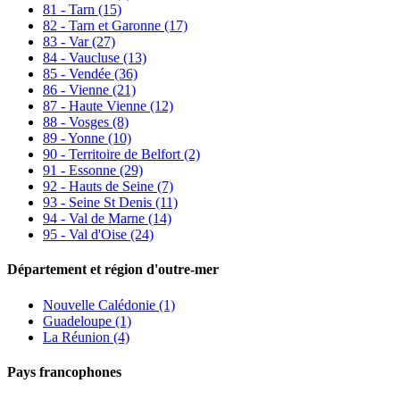
81 - Tarn
(15)
82 - Tarn et Garonne
(17)
83 - Var
(27)
84 - Vaucluse
(13)
85 - Vendée
(36)
86 - Vienne
(21)
87 - Haute Vienne
(12)
88 - Vosges
(8)
89 - Yonne
(10)
90 - Territoire de Belfort
(2)
91 - Essonne
(29)
92 - Hauts de Seine
(7)
93 - Seine St Denis
(11)
94 - Val de Marne
(14)
95 - Val d'Oise
(24)
Département et région d'outre-mer
Nouvelle Calédonie (1)
Guadeloupe (1)
La Réunion (4)
Pays francophones