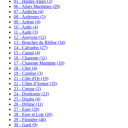
05 - Hautes Alpes
(2)
06 - Alpes Maritimes
(29)
07 - Ardèche
(4)
08 - Ardennes
(5)
09 - Ariège
(4)
10 - Aube
(4)
11 - Aude
(3)
12 - Aveyron
(12)
13 - Bouches du Rhône
(34)
14 - Calvados
(27)
15 - Cantal
(4)
16 - Charente
(11)
17 - Charente Maritime
(10)
18 - Cher
(4)
19 - Corrèze
(3)
21 - Côte d'Or
(19)
22 - Côtes d'Armor
(35)
23 - Creuse
(2)
24 - Dordogne
(23)
25 - Doubs
(4)
26 - Drôme
(11)
27 - Eure
(29)
28 - Eure et Loir
(20)
29 - Finistère
(46)
30 - Gard
(9)