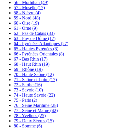
56 - Morbihan
(49)
57 - Moselle
(17)
58 - Nièvre
(4)
59 - Nord
(48)
60 - Oise
(19)
61 - Orne
(9)
62 - Pas de Calais
(33)
63 - Puy de Dôme
(17)
64 - Pyrénées Atlantiques
(27)
65 - Hautes Pyrénées
(8)
66 - Pyrénées Orientales
(8)
67 - Bas Rhin
(17)
68 - Haut Rhin
(19)
69 - Rhône
(19)
70 - Haute Saône
(12)
71 - Saône et Loire
(17)
72 - Sarthe
(16)
73 - Savoie
(10)
74 - Haute Savoie
(22)
75 - Paris
(2)
76 - Seine Maritime
(28)
77 - Seine et Marne
(42)
78 - Yvelines
(25)
79 - Deux Sèvres
(15)
80 - Somme
(6)