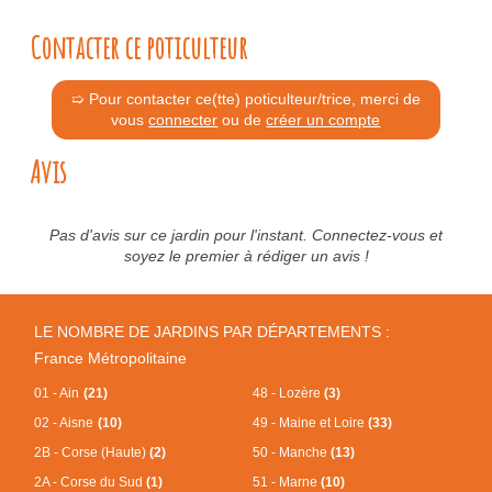
Contacter ce poticulteur
➯ Pour contacter ce(tte) poticulteur/trice, merci de
vous
connecter
ou de
créer un compte
Avis
Pas d'avis sur ce jardin pour l'instant. Connectez-vous et
soyez le premier à rédiger un avis !
LE NOMBRE DE JARDINS PAR DÉPARTEMENTS :
France Métropolitaine
01 - Ain
(21)
48 - Lozère
(3)
02 - Aisne
(10)
49 - Maine et Loire
(33)
2B - Corse (Haute)
(2)
50 - Manche
(13)
2A - Corse du Sud
(1)
51 - Marne
(10)