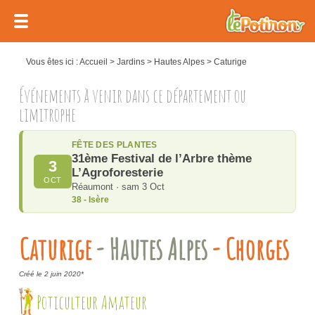
Vous êtes ici :
Accueil
>
Jardins
>
Hautes Alpes
>
Caturige
Événements à venir dans ce département ou
limitrophe
FÊTE DES PLANTES
31ème Festival de l’Arbre thème
3
L’Agroforesterie
OCT
Réaumont · sam 3 Oct
38 - Isère
Caturige
- Hautes Alpes
- Chorges
Créé le 2 juin 2020*
Poticulteur Amateur