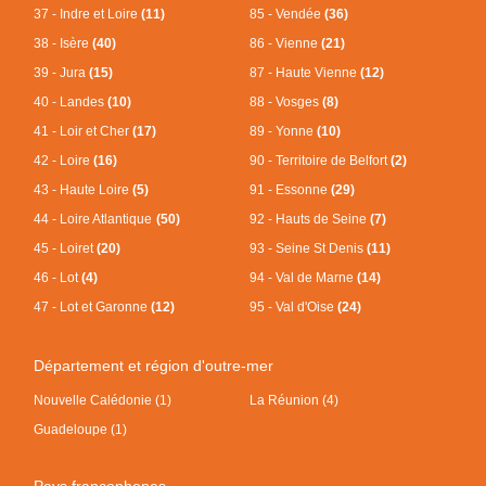
37 - Indre et Loire
(11)
85 - Vendée
(36)
38 - Isère
(40)
86 - Vienne
(21)
39 - Jura
(15)
87 - Haute Vienne
(12)
40 - Landes
(10)
88 - Vosges
(8)
41 - Loir et Cher
(17)
89 - Yonne
(10)
42 - Loire
(16)
90 - Territoire de Belfort
(2)
43 - Haute Loire
(5)
91 - Essonne
(29)
44 - Loire Atlantique
(50)
92 - Hauts de Seine
(7)
45 - Loiret
(20)
93 - Seine St Denis
(11)
46 - Lot
(4)
94 - Val de Marne
(14)
47 - Lot et Garonne
(12)
95 - Val d'Oise
(24)
Département et région d'outre-mer
Nouvelle Calédonie (1)
La Réunion (4)
Guadeloupe (1)
Pays francophones