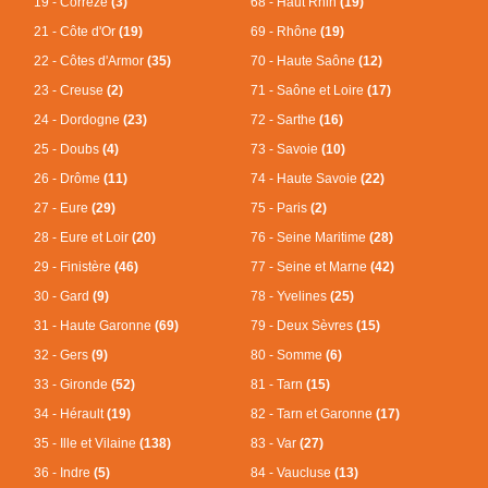
19 - Corrèze
(3)
68 - Haut Rhin
(19)
21 - Côte d'Or
(19)
69 - Rhône
(19)
22 - Côtes d'Armor
(35)
70 - Haute Saône
(12)
23 - Creuse
(2)
71 - Saône et Loire
(17)
24 - Dordogne
(23)
72 - Sarthe
(16)
25 - Doubs
(4)
73 - Savoie
(10)
26 - Drôme
(11)
74 - Haute Savoie
(22)
27 - Eure
(29)
75 - Paris
(2)
28 - Eure et Loir
(20)
76 - Seine Maritime
(28)
29 - Finistère
(46)
77 - Seine et Marne
(42)
30 - Gard
(9)
78 - Yvelines
(25)
31 - Haute Garonne
(69)
79 - Deux Sèvres
(15)
32 - Gers
(9)
80 - Somme
(6)
33 - Gironde
(52)
81 - Tarn
(15)
34 - Hérault
(19)
82 - Tarn et Garonne
(17)
35 - Ille et Vilaine
(138)
83 - Var
(27)
36 - Indre
(5)
84 - Vaucluse
(13)