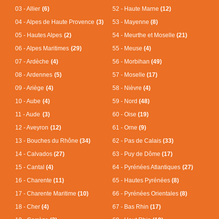
03 - Allier
(6)
52 - Haute Marne
(12)
04 - Alpes de Haute Provence
(3)
53 - Mayenne
(8)
05 - Hautes Alpes
(2)
54 - Meurthe et Moselle
(21)
06 - Alpes Maritimes
(29)
55 - Meuse
(4)
07 - Ardèche
(4)
56 - Morbihan
(49)
08 - Ardennes
(5)
57 - Moselle
(17)
09 - Ariège
(4)
58 - Nièvre
(4)
10 - Aube
(4)
59 - Nord
(48)
11 - Aude
(3)
60 - Oise
(19)
12 - Aveyron
(12)
61 - Orne
(9)
13 - Bouches du Rhône
(34)
62 - Pas de Calais
(33)
14 - Calvados
(27)
63 - Puy de Dôme
(17)
15 - Cantal
(4)
64 - Pyrénées Atlantiques
(27)
16 - Charente
(11)
65 - Hautes Pyrénées
(8)
17 - Charente Maritime
(10)
66 - Pyrénées Orientales
(8)
18 - Cher
(4)
67 - Bas Rhin
(17)