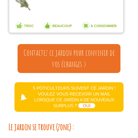
TROC
BEAUCOUP
A CONSOMMER
Contactez ce jardin pour convenir de
vos échanges >
5 POTICULTEURS SUIVENT CE JARDIN !
VOULEZ VOUS RECEVOIR UN MAIL
LORSQUE CE JARDIN A DE NOUVEAUX
SURPLUS ?
OUI
Le jardin se trouve (zone) :