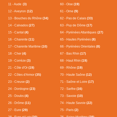
11 - Aude
(3)
60 - Oise
(19)
12 - Aveyron
(12)
61 - Orne
(9)
13 - Bouches du Rhône
(34)
62 - Pas de Calais
(33)
14 - Calvados
(27)
63 - Puy de Dôme
(17)
15 - Cantal
(4)
64 - Pyrénées Atlantiques
(27)
16 - Charente
(11)
65 - Hautes Pyrénées
(8)
17 - Charente Maritime
(10)
66 - Pyrénées Orientales
(8)
18 - Cher
(4)
67 - Bas Rhin
(17)
19 - Corrèze
(3)
68 - Haut Rhin
(19)
21 - Côte d'Or
(19)
69 - Rhône
(19)
22 - Côtes d'Armor
(35)
70 - Haute Saône
(12)
23 - Creuse
(2)
71 - Saône et Loire
(17)
24 - Dordogne
(23)
72 - Sarthe
(16)
25 - Doubs
(4)
73 - Savoie
(10)
26 - Drôme
(11)
74 - Haute Savoie
(22)
27 - Eure
(29)
75 - Paris
(2)
28 - Eure et Loir
(20)
76 - Seine Maritime
(28)