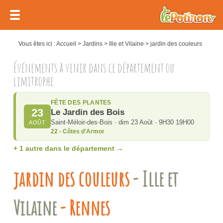
Vous êtes ici :
Accueil
>
Jardins
>
Ille et Vilaine
>
jardin des couleurs
Événements à venir dans ce département ou
limitrophe
FÊTE DES PLANTES
23
Le Jardin des Bois
Saint-Méloir-des-Bois · dim 23 Août · 9H30 19H00
AOÛT
22 - Côtes d'Armor
+ 1 autre dans le département →
jardin des couleurs
- Ille et
Vilaine
- Rennes