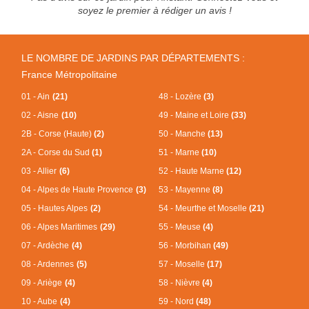
soyez le premier à rédiger un avis !
LE NOMBRE DE JARDINS PAR DÉPARTEMENTS :
France Métropolitaine
01 - Ain
(21)
48 - Lozère
(3)
02 - Aisne
(10)
49 - Maine et Loire
(33)
2B - Corse (Haute)
(2)
50 - Manche
(13)
2A - Corse du Sud
(1)
51 - Marne
(10)
03 - Allier
(6)
52 - Haute Marne
(12)
04 - Alpes de Haute Provence
(3)
53 - Mayenne
(8)
05 - Hautes Alpes
(2)
54 - Meurthe et Moselle
(21)
06 - Alpes Maritimes
(29)
55 - Meuse
(4)
07 - Ardèche
(4)
56 - Morbihan
(49)
08 - Ardennes
(5)
57 - Moselle
(17)
09 - Ariège
(4)
58 - Nièvre
(4)
10 - Aube
(4)
59 - Nord
(48)