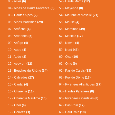
03 - Allier
(6)
52 - Haute Marne
(12)
04 - Alpes de Haute Provence
(3)
53 - Mayenne
(8)
05 - Hautes Alpes
(2)
54 - Meurthe et Moselle
(21)
06 - Alpes Maritimes
(29)
55 - Meuse
(4)
07 - Ardèche
(4)
56 - Morbihan
(49)
08 - Ardennes
(5)
57 - Moselle
(17)
09 - Ariège
(4)
58 - Nièvre
(4)
10 - Aube
(4)
59 - Nord
(48)
11 - Aude
(3)
60 - Oise
(19)
12 - Aveyron
(12)
61 - Orne
(9)
13 - Bouches du Rhône
(34)
62 - Pas de Calais
(33)
14 - Calvados
(27)
63 - Puy de Dôme
(17)
15 - Cantal
(4)
64 - Pyrénées Atlantiques
(27)
16 - Charente
(11)
65 - Hautes Pyrénées
(8)
17 - Charente Maritime
(10)
66 - Pyrénées Orientales
(8)
18 - Cher
(4)
67 - Bas Rhin
(17)
19 - Corrèze
(3)
68 - Haut Rhin
(19)