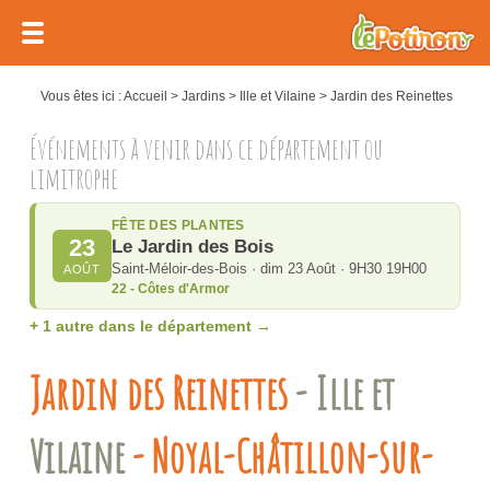
Vous êtes ici :
Accueil
>
Jardins
>
Ille et Vilaine
>
Jardin des Reinettes
Événements à venir dans ce département ou
limitrophe
FÊTE DES PLANTES
23
Le Jardin des Bois
Saint-Méloir-des-Bois · dim 23 Août · 9H30 19H00
AOÛT
22 - Côtes d'Armor
+ 1 autre dans le département →
Jardin des Reinettes
- Ille et
Vilaine
- Noyal-Châtillon-sur-