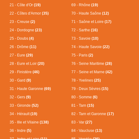
21 - Côte d'Or
(19)
69 - Rhône
(19)
22 - Côtes d'Armor
(35)
70 - Haute Saône
(12)
23 - Creuse
(2)
71 - Saône et Loire
(17)
24 - Dordogne
(23)
72 - Sarthe
(16)
25 - Doubs
(4)
73 - Savoie
(10)
26 - Drôme
(11)
74 - Haute Savoie
(22)
27 - Eure
(29)
75 - Paris
(2)
28 - Eure et Loir
(20)
76 - Seine Maritime
(28)
29 - Finistère
(46)
77 - Seine et Marne
(42)
30 - Gard
(9)
78 - Yvelines
(25)
31 - Haute Garonne
(69)
79 - Deux Sèvres
(15)
32 - Gers
(9)
80 - Somme
(6)
33 - Gironde
(52)
81 - Tarn
(15)
34 - Hérault
(19)
82 - Tarn et Garonne
(17)
35 - Ille et Vilaine
(138)
83 - Var
(27)
36 - Indre
(5)
84 - Vaucluse
(13)
37 - Indre et Loire
(11)
85 - Vendée
(36)