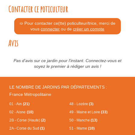
Contacter ce poticulteur
➯ Pour contacter ce(tte) poticulteur/trice, merci de
vous
connecter
ou de
créer un compte
Avis
Pas d'avis sur ce jardin pour l'instant. Connectez-vous et
soyez le premier à rédiger un avis !
LE NOMBRE DE JARDINS PAR DÉPARTEMENTS :
France Métropolitaine
01 - Ain
(21)
48 - Lozère
(3)
02 - Aisne
(10)
49 - Maine et Loire
(33)
2B - Corse (Haute)
(2)
50 - Manche
(13)
2A - Corse du Sud
(1)
51 - Marne
(10)