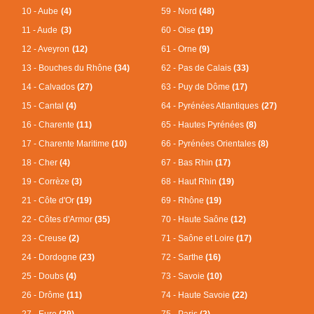
10 - Aube
(4)
59 - Nord
(48)
11 - Aude
(3)
60 - Oise
(19)
12 - Aveyron
(12)
61 - Orne
(9)
13 - Bouches du Rhône
(34)
62 - Pas de Calais
(33)
14 - Calvados
(27)
63 - Puy de Dôme
(17)
15 - Cantal
(4)
64 - Pyrénées Atlantiques
(27)
16 - Charente
(11)
65 - Hautes Pyrénées
(8)
17 - Charente Maritime
(10)
66 - Pyrénées Orientales
(8)
18 - Cher
(4)
67 - Bas Rhin
(17)
19 - Corrèze
(3)
68 - Haut Rhin
(19)
21 - Côte d'Or
(19)
69 - Rhône
(19)
22 - Côtes d'Armor
(35)
70 - Haute Saône
(12)
23 - Creuse
(2)
71 - Saône et Loire
(17)
24 - Dordogne
(23)
72 - Sarthe
(16)
25 - Doubs
(4)
73 - Savoie
(10)
26 - Drôme
(11)
74 - Haute Savoie
(22)
27 - Eure
(29)
75 - Paris
(2)