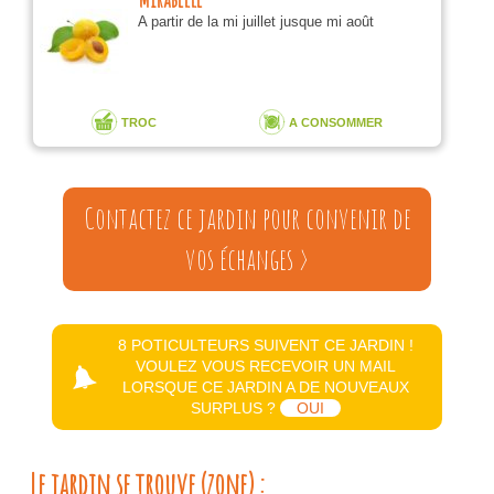
A partir de la mi juillet jusque mi août
TROC
A CONSOMMER
Contactez ce jardin pour convenir de
vos échanges >
8 POTICULTEURS SUIVENT CE JARDIN !
VOULEZ VOUS RECEVOIR UN MAIL
LORSQUE CE JARDIN A DE NOUVEAUX
SURPLUS ?
OUI
Le jardin se trouve (zone) :