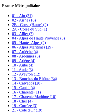
France Métropolitaine
01 - Ain
(21)
02 - Aisne
(10)
2B - Corse (Haute)
(2)
2A - Corse du Sud
(1)
03 - Allier
(7)
04 - Alpes de Haute Provence
(3)
05 - Hautes Alpes
(2)
06 - Alpes Maritimes
(29)
07 - Ardèche
(4)
08 - Ardennes
(5)
09 - Ariège
(4)
10 - Aube
(4)
11 - Aude
(3)
12 - Aveyron
(12)
13 - Bouches du Rhône
(34)
14 - Calvados
(28)
15 - Cantal
(4)
16 - Charente
(11)
17 - Charente Maritime
(10)
18 - Cher
(4)
19 - Corrèze
(3)
21 - Côte d'Or
(19)