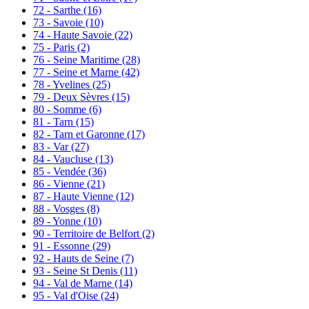
72 - Sarthe
(16)
73 - Savoie
(10)
74 - Haute Savoie
(22)
75 - Paris
(2)
76 - Seine Maritime
(28)
77 - Seine et Marne
(42)
78 - Yvelines
(25)
79 - Deux Sèvres
(15)
80 - Somme
(6)
81 - Tarn
(15)
82 - Tarn et Garonne
(17)
83 - Var
(27)
84 - Vaucluse
(13)
85 - Vendée
(36)
86 - Vienne
(21)
87 - Haute Vienne
(12)
88 - Vosges
(8)
89 - Yonne
(10)
90 - Territoire de Belfort
(2)
91 - Essonne
(29)
92 - Hauts de Seine
(7)
93 - Seine St Denis
(11)
94 - Val de Marne
(14)
95 - Val d'Oise
(24)