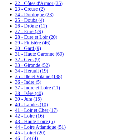
22 - Côtes d'Armor
(35)
23 - Creuse
(2)
24 - Dordogne
(23)
25 - Doubs
(4)
26 - Drôme
(11)
27 - Eure
(29)
28 - Eure et Loir
(20)
29 - Finistère
(46)
30 - Gard
(9)
31 - Haute Garonne
(69)
32 - Gers
(9)
33 - Gironde
(52)
34 - Hérault
(19)
35 - Ille et Vilaine
(138)
36 - Indre
(5)
37 - Indre et Loire
(11)
38 - Isère
(40)
39 - Jura
(15)
40 - Landes
(10)
41 - Loir et Cher
(17)
42 - Loire
(16)
43 - Haute Loire
(5)
44 - Loire Atlantique
(51)
45 - Loiret
(20)
46 - Lot
(4)