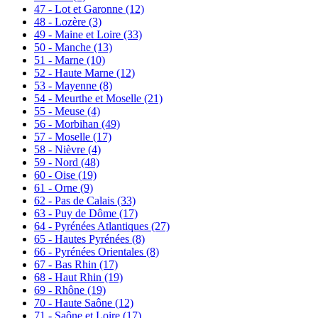
47 - Lot et Garonne
(12)
48 - Lozère
(3)
49 - Maine et Loire
(33)
50 - Manche
(13)
51 - Marne
(10)
52 - Haute Marne
(12)
53 - Mayenne
(8)
54 - Meurthe et Moselle
(21)
55 - Meuse
(4)
56 - Morbihan
(49)
57 - Moselle
(17)
58 - Nièvre
(4)
59 - Nord
(48)
60 - Oise
(19)
61 - Orne
(9)
62 - Pas de Calais
(33)
63 - Puy de Dôme
(17)
64 - Pyrénées Atlantiques
(27)
65 - Hautes Pyrénées
(8)
66 - Pyrénées Orientales
(8)
67 - Bas Rhin
(17)
68 - Haut Rhin
(19)
69 - Rhône
(19)
70 - Haute Saône
(12)
71 - Saône et Loire
(17)