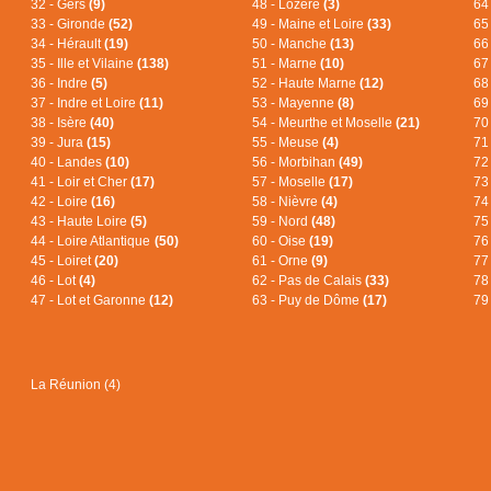
32 - Gers
(9)
48 - Lozère
(3)
64
33 - Gironde
(52)
49 - Maine et Loire
(33)
65
34 - Hérault
(19)
50 - Manche
(13)
66
35 - Ille et Vilaine
(138)
51 - Marne
(10)
67
36 - Indre
(5)
52 - Haute Marne
(12)
68
37 - Indre et Loire
(11)
53 - Mayenne
(8)
69
38 - Isère
(40)
54 - Meurthe et Moselle
(21)
70
39 - Jura
(15)
55 - Meuse
(4)
71
40 - Landes
(10)
56 - Morbihan
(49)
72
41 - Loir et Cher
(17)
57 - Moselle
(17)
73
42 - Loire
(16)
58 - Nièvre
(4)
74
43 - Haute Loire
(5)
59 - Nord
(48)
75
44 - Loire Atlantique
(50)
60 - Oise
(19)
76
45 - Loiret
(20)
61 - Orne
(9)
77
46 - Lot
(4)
62 - Pas de Calais
(33)
78
47 - Lot et Garonne
(12)
63 - Puy de Dôme
(17)
79
La Réunion (4)