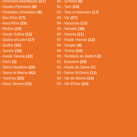
 - Pyrénées Atlantiques
(27)
80 - Somme
(6)
 - Hautes Pyrénées
(8)
81 - Tarn
(15)
 - Pyrénées Orientales
(8)
82 - Tarn et Garonne
(17)
 - Bas Rhin
(17)
83 - Var
(27)
 - Haut Rhin
(19)
84 - Vaucluse
(13)
 - Rhône
(19)
85 - Vendée
(36)
 - Haute Saône
(12)
86 - Vienne
(21)
 - Saône et Loire
(17)
87 - Haute Vienne
(12)
 - Sarthe
(16)
88 - Vosges
(8)
 - Savoie
(10)
89 - Yonne
(10)
 - Haute Savoie
(22)
90 - Territoire de Belfort
(2)
 - Paris
(2)
91 - Essonne
(29)
 - Seine Maritime
(28)
92 - Hauts de Seine
(7)
 - Seine et Marne
(42)
93 - Seine St Denis
(11)
 - Yvelines
(25)
94 - Val de Marne
(14)
 - Deux Sèvres
(15)
95 - Val d'Oise
(24)