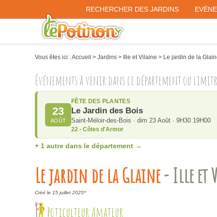
RECHERCHER DES JARDINS
EVÉN
Vous êtes ici :
Accueil
>
Jardins
>
Ille et Vilaine
>
Le jardin de la Glai
Événements à venir dans ce département ou limit
FÊTE DES PLANTES
23
Le Jardin des Bois
Saint-Méloir-des-Bois · dim 23 Août · 9H30 19H00
AOÛT
22 - Côtes d'Armor
+ 1 autre dans le département →
Le jardin de la Glaine
- Ille et 
Créé le 15 juillet 2025*
Poticulteur Amateur