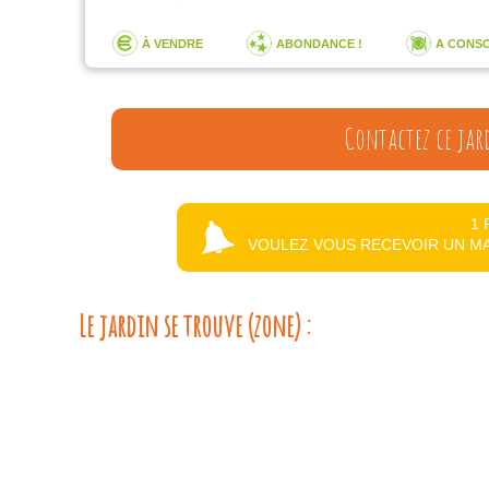
À VENDRE
ABONDANCE !
A CONS
Contactez ce jar
1 
VOULEZ VOUS RECEVOIR UN MA
Le jardin se trouve (zone) :