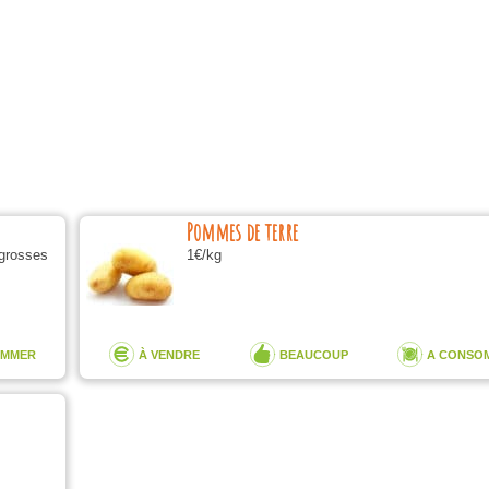
Pommes de terre
 grosses
1€/kg
OMMER
À VENDRE
BEAUCOUP
A CONSO