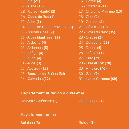
01 - Ain
(21)
15 - Cantal
(4)
02 - Aisne
(10)
16 - Charente
(11)
2B - Corse (Haute)
(2)
17 - Charente Maritime
(10)
2A - Corse du Sud
(1)
18 - Cher
(4)
03 - Allier
(6)
19 - Corrèze
(3)
04 - Alpes de Haute Provence
(3)
21 - Côte d'Or
(19)
05 - Hautes Alpes
(2)
22 - Côtes d'Armor
(35)
06 - Alpes Maritimes
(29)
23 - Creuse
(2)
07 - Ardèche
(4)
24 - Dordogne
(23)
08 - Ardennes
(5)
25 - Doubs
(4)
09 - Ariège
(4)
26 - Drôme
(11)
10 - Aube
(4)
27 - Eure
(29)
11 - Aude
(3)
28 - Eure et Loir
(20)
12 - Aveyron
(12)
29 - Finistère
(46)
13 - Bouches du Rhône
(34)
30 - Gard
(9)
14 - Calvados
(27)
31 - Haute Garonne
(69)
Département et région d'outre-mer
Nouvelle Calédonie (1)
Guadeloupe (1)
Pays francophones
Belgique (8)
Suisse (1)