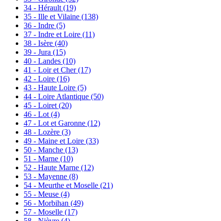
34 - Hérault
(19)
35 - Ille et Vilaine
(138)
36 - Indre
(5)
37 - Indre et Loire
(11)
38 - Isère
(40)
39 - Jura
(15)
40 - Landes
(10)
41 - Loir et Cher
(17)
42 - Loire
(16)
43 - Haute Loire
(5)
44 - Loire Atlantique
(50)
45 - Loiret
(20)
46 - Lot
(4)
47 - Lot et Garonne
(12)
48 - Lozère
(3)
49 - Maine et Loire
(33)
50 - Manche
(13)
51 - Marne
(10)
52 - Haute Marne
(12)
53 - Mayenne
(8)
54 - Meurthe et Moselle
(21)
55 - Meuse
(4)
56 - Morbihan
(49)
57 - Moselle
(17)
58 - Nièvre
(4)