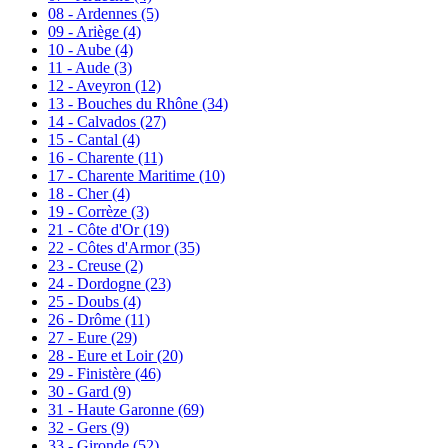
08 - Ardennes
(5)
09 - Ariège
(4)
10 - Aube
(4)
11 - Aude
(3)
12 - Aveyron
(12)
13 - Bouches du Rhône
(34)
14 - Calvados
(27)
15 - Cantal
(4)
16 - Charente
(11)
17 - Charente Maritime
(10)
18 - Cher
(4)
19 - Corrèze
(3)
21 - Côte d'Or
(19)
22 - Côtes d'Armor
(35)
23 - Creuse
(2)
24 - Dordogne
(23)
25 - Doubs
(4)
26 - Drôme
(11)
27 - Eure
(29)
28 - Eure et Loir
(20)
29 - Finistère
(46)
30 - Gard
(9)
31 - Haute Garonne
(69)
32 - Gers
(9)
33 - Gironde
(52)