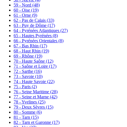
59 - Nord
(48)
60 - Oise
(19)
61 - Orne
(9)
62 - Pas de Calais
(33)
63 - Puy de Dôme
(17)
64 - Pyrénées Atlantiques
(27)
65 - Hautes Pyrénées
(8)
66 - Pyrénées Orientales
(8)
67 - Bas Rhin
(17)
68 - Haut Rhin
(19)
69 - Rhône
(19)
70 - Haute Saône
(12)
71 - Saône et Loire
(17)
72 - Sarthe
(16)
73 - Savoie
(10)
74 - Haute Savoie
(22)
75 - Paris
(2)
76 - Seine Maritime
(28)
77 - Seine et Marne
(42)
78 - Yvelines
(25)
79 - Deux Sèvres
(15)
80 - Somme
(6)
81 - Tarn
(15)
82 - Tarn et Garonne
(17)