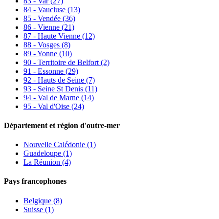
83 - Var
(27)
84 - Vaucluse
(13)
85 - Vendée
(36)
86 - Vienne
(21)
87 - Haute Vienne
(12)
88 - Vosges
(8)
89 - Yonne
(10)
90 - Territoire de Belfort
(2)
91 - Essonne
(29)
92 - Hauts de Seine
(7)
93 - Seine St Denis
(11)
94 - Val de Marne
(14)
95 - Val d'Oise
(24)
Département et région d'outre-mer
Nouvelle Calédonie (1)
Guadeloupe (1)
La Réunion (4)
Pays francophones
Belgique (8)
Suisse (1)