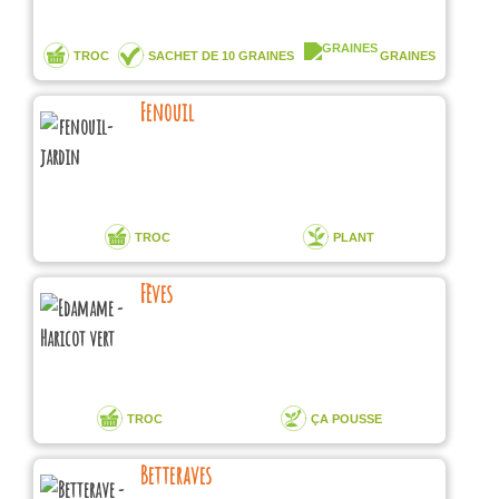
TROC
SACHET DE 10 GRAINES
GRAINES
Fenouil
TROC
PLANT
Fèves
TROC
ÇA POUSSE
Betteraves