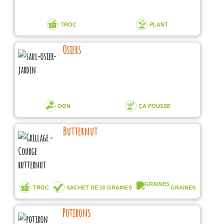
TROC
PLANT
Osiers
DON
ÇA POUSSE
Butternut
TROC
SACHET DE 10 GRAINES
GRAINES
Potirons