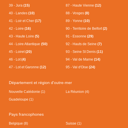
39 - Jura
(15)
87 - Haute Vienne
(12)
40 - Landes
(10)
88 - Vosges
(8)
41 - Loir et Cher
(17)
89 - Yonne
(10)
42 - Loire
(16)
90 - Territoire de Belfort
(2)
43 - Haute Loire
(5)
91 - Essonne
(29)
44 - Loire Atlantique
(50)
92 - Hauts de Seine
(7)
45 - Loiret
(20)
93 - Seine St Denis
(11)
46 - Lot
(4)
94 - Val de Marne
(14)
47 - Lot et Garonne
(12)
95 - Val d'Oise
(24)
Département et région d'outre-mer
Nouvelle Calédonie (1)
La Réunion (4)
Guadeloupe (1)
Pays francophones
Belgique (8)
Suisse (1)