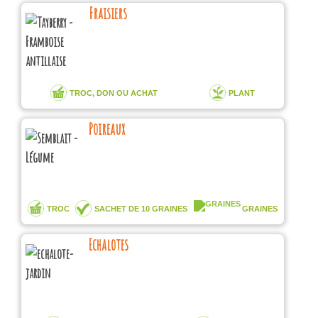
Fraisiers
TROC, DON OU ACHAT
PLANT
Poireaux
TROC
SACHET DE 10 GRAINES
GRAINES
Echalotes