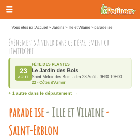
Vous êtes ici :
Accueil
>
Jardins
>
Ille et Vilaine
>
parade ise
Événements à venir dans ce département ou
limitrophe
FÊTE DES PLANTES
23
Le Jardin des Bois
Saint-Méloir-des-Bois · dim 23 Août · 9H30 19H00
AOÛT
22 - Côtes d'Armor
+ 1 autre dans le département →
parade ise
- Ille et Vilaine
-
Saint-Erblon