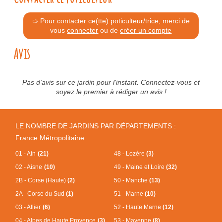
➯ Pour contacter ce(tte) poticulteur/trice, merci de
vous
connecter
ou de
créer un compte
Avis
Pas d'avis sur ce jardin pour l'instant. Connectez-vous et
soyez le premier à rédiger un avis !
LE NOMBRE DE JARDINS PAR DÉPARTEMENTS :
France Métropolitaine
01 - Ain
(21)
48 - Lozère
(3)
02 - Aisne
(10)
49 - Maine et Loire
(32)
2B - Corse (Haute)
(2)
50 - Manche
(13)
2A - Corse du Sud
(1)
51 - Marne
(10)
03 - Allier
(6)
52 - Haute Marne
(12)
04 - Alpes de Haute Provence
(3)
53 - Mayenne
(8)