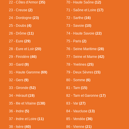
22 - Côtes d'Armor
(35)
70 - Haute Saône
(12)
23 - Creuse
(2)
71 - Saône et Loire
(17)
24 - Dordogne
(23)
72 - Sarthe
(16)
25 - Doubs
(4)
73 - Savoie
(10)
26 - Drôme
(11)
74 - Haute Savoie
(22)
27 - Eure
(29)
75 - Paris
(2)
28 - Eure et Loir
(20)
76 - Seine Maritime
(28)
29 - Finistère
(46)
77 - Seine et Marne
(42)
30 - Gard
(9)
78 - Yvelines
(25)
31 - Haute Garonne
(69)
79 - Deux Sèvres
(15)
32 - Gers
(9)
80 - Somme
(6)
33 - Gironde
(52)
81 - Tarn
(15)
34 - Hérault
(19)
82 - Tarn et Garonne
(17)
35 - Ille et Vilaine
(138)
83 - Var
(27)
36 - Indre
(5)
84 - Vaucluse
(13)
37 - Indre et Loire
(11)
85 - Vendée
(36)
38 - Isère
(40)
86 - Vienne
(21)