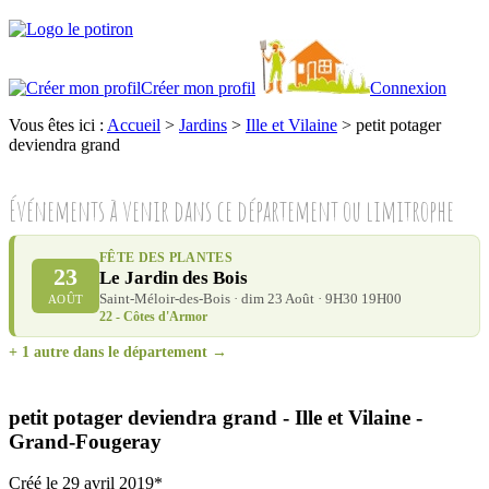
Créer mon profil
Connexion
Vous êtes ici :
Accueil
>
Jardins
>
Ille et Vilaine
>
petit potager
deviendra grand
Événements à venir dans ce département ou limitrophe
FÊTE DES PLANTES
23
Le Jardin des Bois
Saint-Méloir-des-Bois · dim 23 Août · 9H30 19H00
AOÛT
22 - Côtes d'Armor
+ 1 autre dans le département →
petit potager deviendra grand
- Ille et Vilaine
-
Grand-Fougeray
Créé le 29 avril 2019*