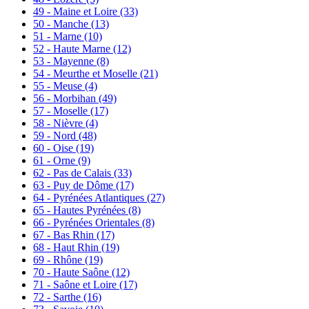
49 - Maine et Loire
(33)
50 - Manche
(13)
51 - Marne
(10)
52 - Haute Marne
(12)
53 - Mayenne
(8)
54 - Meurthe et Moselle
(21)
55 - Meuse
(4)
56 - Morbihan
(49)
57 - Moselle
(17)
58 - Nièvre
(4)
59 - Nord
(48)
60 - Oise
(19)
61 - Orne
(9)
62 - Pas de Calais
(33)
63 - Puy de Dôme
(17)
64 - Pyrénées Atlantiques
(27)
65 - Hautes Pyrénées
(8)
66 - Pyrénées Orientales
(8)
67 - Bas Rhin
(17)
68 - Haut Rhin
(19)
69 - Rhône
(19)
70 - Haute Saône
(12)
71 - Saône et Loire
(17)
72 - Sarthe
(16)