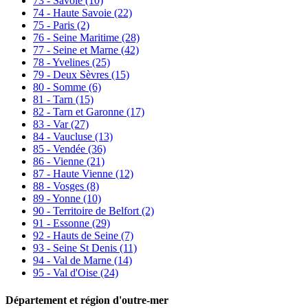
73 - Savoie
(10)
74 - Haute Savoie
(22)
75 - Paris
(2)
76 - Seine Maritime
(28)
77 - Seine et Marne
(42)
78 - Yvelines
(25)
79 - Deux Sèvres
(15)
80 - Somme
(6)
81 - Tarn
(15)
82 - Tarn et Garonne
(17)
83 - Var
(27)
84 - Vaucluse
(13)
85 - Vendée
(36)
86 - Vienne
(21)
87 - Haute Vienne
(12)
88 - Vosges
(8)
89 - Yonne
(10)
90 - Territoire de Belfort
(2)
91 - Essonne
(29)
92 - Hauts de Seine
(7)
93 - Seine St Denis
(11)
94 - Val de Marne
(14)
95 - Val d'Oise
(24)
Département et région d'outre-mer