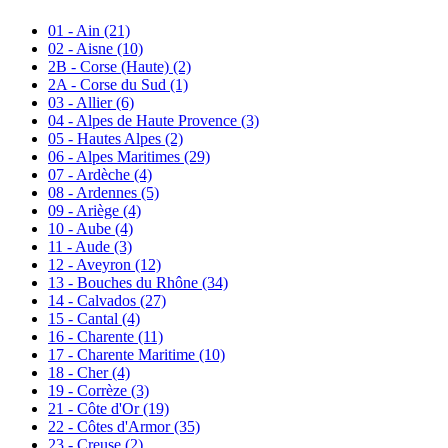
01 - Ain
(21)
02 - Aisne
(10)
2B - Corse (Haute)
(2)
2A - Corse du Sud
(1)
03 - Allier
(6)
04 - Alpes de Haute Provence
(3)
05 - Hautes Alpes
(2)
06 - Alpes Maritimes
(29)
07 - Ardèche
(4)
08 - Ardennes
(5)
09 - Ariège
(4)
10 - Aube
(4)
11 - Aude
(3)
12 - Aveyron
(12)
13 - Bouches du Rhône
(34)
14 - Calvados
(27)
15 - Cantal
(4)
16 - Charente
(11)
17 - Charente Maritime
(10)
18 - Cher
(4)
19 - Corrèze
(3)
21 - Côte d'Or
(19)
22 - Côtes d'Armor
(35)
23 - Creuse
(2)