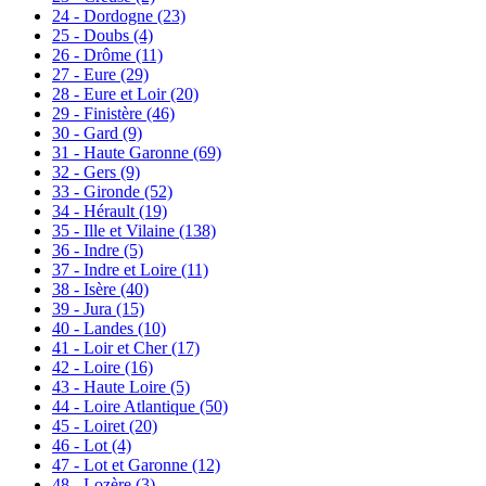
24 - Dordogne
(23)
25 - Doubs
(4)
26 - Drôme
(11)
27 - Eure
(29)
28 - Eure et Loir
(20)
29 - Finistère
(46)
30 - Gard
(9)
31 - Haute Garonne
(69)
32 - Gers
(9)
33 - Gironde
(52)
34 - Hérault
(19)
35 - Ille et Vilaine
(138)
36 - Indre
(5)
37 - Indre et Loire
(11)
38 - Isère
(40)
39 - Jura
(15)
40 - Landes
(10)
41 - Loir et Cher
(17)
42 - Loire
(16)
43 - Haute Loire
(5)
44 - Loire Atlantique
(50)
45 - Loiret
(20)
46 - Lot
(4)
47 - Lot et Garonne
(12)
48 - Lozère
(3)