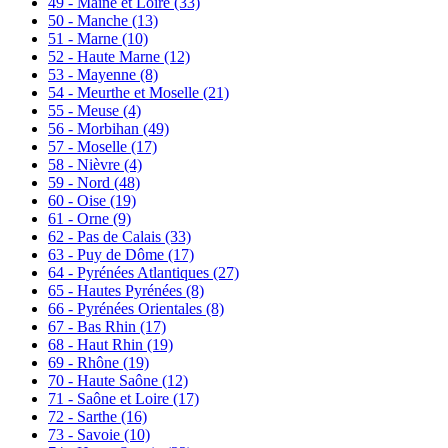
49 - Maine et Loire
(33)
50 - Manche
(13)
51 - Marne
(10)
52 - Haute Marne
(12)
53 - Mayenne
(8)
54 - Meurthe et Moselle
(21)
55 - Meuse
(4)
56 - Morbihan
(49)
57 - Moselle
(17)
58 - Nièvre
(4)
59 - Nord
(48)
60 - Oise
(19)
61 - Orne
(9)
62 - Pas de Calais
(33)
63 - Puy de Dôme
(17)
64 - Pyrénées Atlantiques
(27)
65 - Hautes Pyrénées
(8)
66 - Pyrénées Orientales
(8)
67 - Bas Rhin
(17)
68 - Haut Rhin
(19)
69 - Rhône
(19)
70 - Haute Saône
(12)
71 - Saône et Loire
(17)
72 - Sarthe
(16)
73 - Savoie
(10)