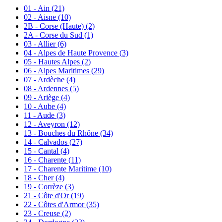
01 - Ain
(21)
02 - Aisne
(10)
2B - Corse (Haute)
(2)
2A - Corse du Sud
(1)
03 - Allier
(6)
04 - Alpes de Haute Provence
(3)
05 - Hautes Alpes
(2)
06 - Alpes Maritimes
(29)
07 - Ardèche
(4)
08 - Ardennes
(5)
09 - Ariège
(4)
10 - Aube
(4)
11 - Aude
(3)
12 - Aveyron
(12)
13 - Bouches du Rhône
(34)
14 - Calvados
(27)
15 - Cantal
(4)
16 - Charente
(11)
17 - Charente Maritime
(10)
18 - Cher
(4)
19 - Corrèze
(3)
21 - Côte d'Or
(19)
22 - Côtes d'Armor
(35)
23 - Creuse
(2)