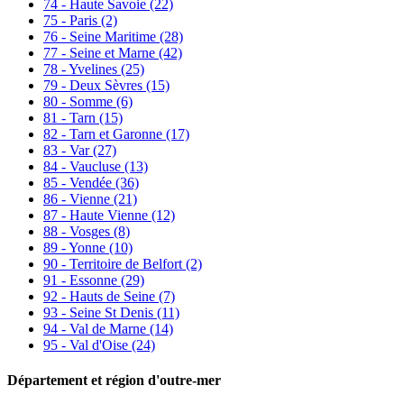
74 - Haute Savoie
(22)
75 - Paris
(2)
76 - Seine Maritime
(28)
77 - Seine et Marne
(42)
78 - Yvelines
(25)
79 - Deux Sèvres
(15)
80 - Somme
(6)
81 - Tarn
(15)
82 - Tarn et Garonne
(17)
83 - Var
(27)
84 - Vaucluse
(13)
85 - Vendée
(36)
86 - Vienne
(21)
87 - Haute Vienne
(12)
88 - Vosges
(8)
89 - Yonne
(10)
90 - Territoire de Belfort
(2)
91 - Essonne
(29)
92 - Hauts de Seine
(7)
93 - Seine St Denis
(11)
94 - Val de Marne
(14)
95 - Val d'Oise
(24)
Département et région d'outre-mer