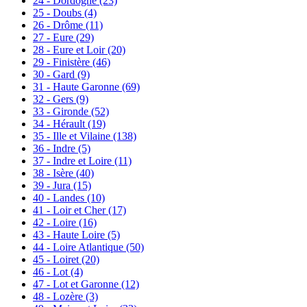
24 - Dordogne
(23)
25 - Doubs
(4)
26 - Drôme
(11)
27 - Eure
(29)
28 - Eure et Loir
(20)
29 - Finistère
(46)
30 - Gard
(9)
31 - Haute Garonne
(69)
32 - Gers
(9)
33 - Gironde
(52)
34 - Hérault
(19)
35 - Ille et Vilaine
(138)
36 - Indre
(5)
37 - Indre et Loire
(11)
38 - Isère
(40)
39 - Jura
(15)
40 - Landes
(10)
41 - Loir et Cher
(17)
42 - Loire
(16)
43 - Haute Loire
(5)
44 - Loire Atlantique
(50)
45 - Loiret
(20)
46 - Lot
(4)
47 - Lot et Garonne
(12)
48 - Lozère
(3)