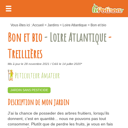
Vous êtes ici :
Accueil
>
Jardins
>
Loire Atlantique
>
Bon et bio
Bon et bio
- Loire Atlantique
-
Treillières
Mis à jour le 28 novembre 2021 /
Créé le 14 juillet 2020*
Poticulteur Amateur
JARDIN SANS PESTICIDE
Description de mon jardin
J'ai la chance de posseder des arbres fruitiers, lorsqu'ils
donnent, c'est en quantité... nous ne pouvons pas tout
consommer. Plutôt que de perdre les fruits, je vous en fais