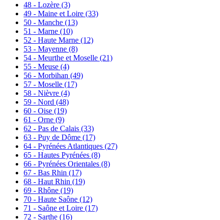
48 - Lozère
(3)
49 - Maine et Loire
(33)
50 - Manche
(13)
51 - Marne
(10)
52 - Haute Marne
(12)
53 - Mayenne
(8)
54 - Meurthe et Moselle
(21)
55 - Meuse
(4)
56 - Morbihan
(49)
57 - Moselle
(17)
58 - Nièvre
(4)
59 - Nord
(48)
60 - Oise
(19)
61 - Orne
(9)
62 - Pas de Calais
(33)
63 - Puy de Dôme
(17)
64 - Pyrénées Atlantiques
(27)
65 - Hautes Pyrénées
(8)
66 - Pyrénées Orientales
(8)
67 - Bas Rhin
(17)
68 - Haut Rhin
(19)
69 - Rhône
(19)
70 - Haute Saône
(12)
71 - Saône et Loire
(17)
72 - Sarthe
(16)