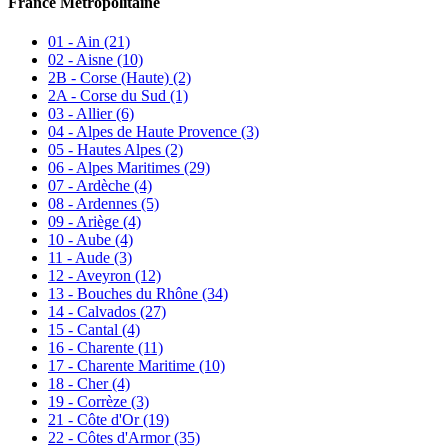
France Métropolitaine
01 - Ain
(21)
02 - Aisne
(10)
2B - Corse (Haute)
(2)
2A - Corse du Sud
(1)
03 - Allier
(6)
04 - Alpes de Haute Provence
(3)
05 - Hautes Alpes
(2)
06 - Alpes Maritimes
(29)
07 - Ardèche
(4)
08 - Ardennes
(5)
09 - Ariège
(4)
10 - Aube
(4)
11 - Aude
(3)
12 - Aveyron
(12)
13 - Bouches du Rhône
(34)
14 - Calvados
(27)
15 - Cantal
(4)
16 - Charente
(11)
17 - Charente Maritime
(10)
18 - Cher
(4)
19 - Corrèze
(3)
21 - Côte d'Or
(19)
22 - Côtes d'Armor
(35)