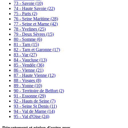
73 - Savoie
(10)
74 - Haute Savoie
(22)
75 - Paris
(2)
76 - Seine Maritime
(28)
77 - Seine et Marne
(42)
78 - Yvelines
(25)
79 - Deux Sèvres
(15)
80 - Somme
(6)
81 - Tarn
(15)
82 - Tarn et Garonne
(17)
83 - Var
(27)
84 - Vaucluse
(13)
85 - Vendée
(36)
86 - Vienne
(21)
87 - Haute Vienne
(12)
88 - Vosges
(8)
89 - Yonne
(10)
90 - Territoire de Belfort
(2)
91 - Essonne
(29)
92 - Hauts de Seine
(7)
93 - Seine St Denis
(11)
94 - Val de Marne
(14)
95 - Val d'Oise
(24)
Département et région d'outre-mer