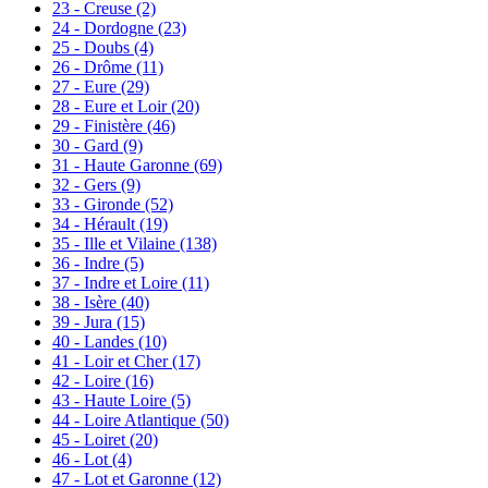
23 - Creuse
(2)
24 - Dordogne
(23)
25 - Doubs
(4)
26 - Drôme
(11)
27 - Eure
(29)
28 - Eure et Loir
(20)
29 - Finistère
(46)
30 - Gard
(9)
31 - Haute Garonne
(69)
32 - Gers
(9)
33 - Gironde
(52)
34 - Hérault
(19)
35 - Ille et Vilaine
(138)
36 - Indre
(5)
37 - Indre et Loire
(11)
38 - Isère
(40)
39 - Jura
(15)
40 - Landes
(10)
41 - Loir et Cher
(17)
42 - Loire
(16)
43 - Haute Loire
(5)
44 - Loire Atlantique
(50)
45 - Loiret
(20)
46 - Lot
(4)
47 - Lot et Garonne
(12)