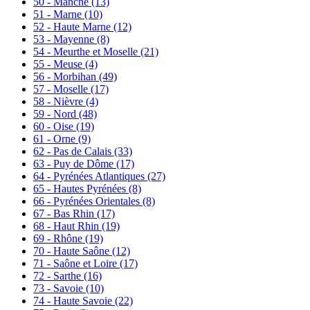
50 - Manche
(13)
51 - Marne
(10)
52 - Haute Marne
(12)
53 - Mayenne
(8)
54 - Meurthe et Moselle
(21)
55 - Meuse
(4)
56 - Morbihan
(49)
57 - Moselle
(17)
58 - Nièvre
(4)
59 - Nord
(48)
60 - Oise
(19)
61 - Orne
(9)
62 - Pas de Calais
(33)
63 - Puy de Dôme
(17)
64 - Pyrénées Atlantiques
(27)
65 - Hautes Pyrénées
(8)
66 - Pyrénées Orientales
(8)
67 - Bas Rhin
(17)
68 - Haut Rhin
(19)
69 - Rhône
(19)
70 - Haute Saône
(12)
71 - Saône et Loire
(17)
72 - Sarthe
(16)
73 - Savoie
(10)
74 - Haute Savoie
(22)