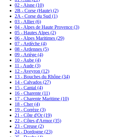
02 - Aisne
(10)
2B - Corse (Haute)
(2)
2A - Corse du Sud
(1)
03 - Allier
(6)
04 - Alpes de Haute Provence
(3)
05 - Hautes Alpes
(2)
06 - Alpes Maritimes
(29)
07 - Ardèche
(4)
08 - Ardennes
(5)
09 - Ariège
(4)
10 - Aube
(4)
11 - Aude
(3)
12 - Aveyron
(12)
13 - Bouches du Rhône
(34)
14 - Calvados
(27)
15 - Cantal
(4)
16 - Charente
(11)
17 - Charente Maritime
(10)
18 - Cher
(4)
19 - Corrèze
(3)
21 - Côte d'Or
(19)
22 - Côtes d'Armor
(35)
23 - Creuse
(2)
24 - Dordogne
(23)