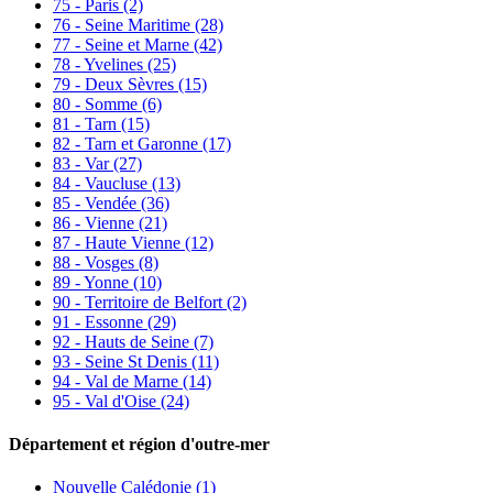
75 - Paris
(2)
76 - Seine Maritime
(28)
77 - Seine et Marne
(42)
78 - Yvelines
(25)
79 - Deux Sèvres
(15)
80 - Somme
(6)
81 - Tarn
(15)
82 - Tarn et Garonne
(17)
83 - Var
(27)
84 - Vaucluse
(13)
85 - Vendée
(36)
86 - Vienne
(21)
87 - Haute Vienne
(12)
88 - Vosges
(8)
89 - Yonne
(10)
90 - Territoire de Belfort
(2)
91 - Essonne
(29)
92 - Hauts de Seine
(7)
93 - Seine St Denis
(11)
94 - Val de Marne
(14)
95 - Val d'Oise
(24)
Département et région d'outre-mer
Nouvelle Calédonie (1)