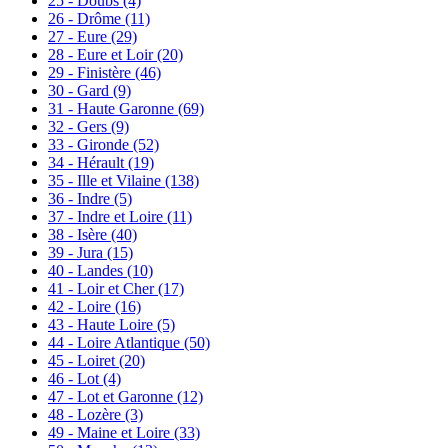
25 - Doubs
(4)
26 - Drôme
(11)
27 - Eure
(29)
28 - Eure et Loir
(20)
29 - Finistère
(46)
30 - Gard
(9)
31 - Haute Garonne
(69)
32 - Gers
(9)
33 - Gironde
(52)
34 - Hérault
(19)
35 - Ille et Vilaine
(138)
36 - Indre
(5)
37 - Indre et Loire
(11)
38 - Isère
(40)
39 - Jura
(15)
40 - Landes
(10)
41 - Loir et Cher
(17)
42 - Loire
(16)
43 - Haute Loire
(5)
44 - Loire Atlantique
(50)
45 - Loiret
(20)
46 - Lot
(4)
47 - Lot et Garonne
(12)
48 - Lozère
(3)
49 - Maine et Loire
(33)