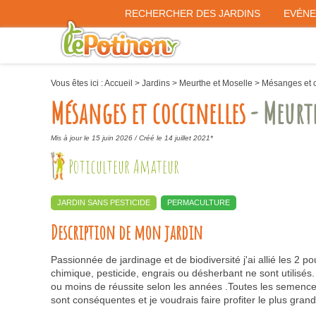
RECHERCHER DES JARDINS
EVÉN
Vous êtes ici :
Accueil
>
Jardins
>
Meurthe et Moselle
>
Mésanges et c
Mésanges et coccinelles
- Meurth
Mis à jour le 15 juin 2026 /
Créé le 14 juillet 2021*
Poticulteur Amateur
JARDIN SANS PESTICIDE
PERMACULTURE
Description de mon jardin
Passionnée de jardinage et de biodiversité j'ai allié les 2
chimique, pesticide, engrais ou désherbant ne sont utilisés. 
ou moins de réussite selon les années .Toutes les semences
sont conséquentes et je voudrais faire profiter le plus gra