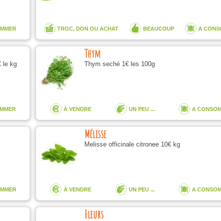
OMMER
TROC, DON OU ACHAT
BEAUCOUP
A CON
Thym
 le kg
Thym seché 1€ les 100g
OMMER
À VENDRE
UN PEU ...
A CONSO
Mélisse
Melisse officinale citronee 10€ kg
OMMER
À VENDRE
UN PEU ...
A CONSO
Fleurs