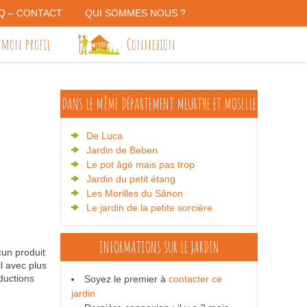
Q – CONTACT
QUI SOMMES NOUS ?
 mon profil
Connexion
DANS LE MÊME DÉPARTEMENT
MEURTHE ET MOSELLE
De Luca
Jardin de Beben
Le pot âgé mais pas trop
Jardin du petit étang
Les Morilles du Sânon
Le jardin de la petite sorcière
INFORMATIONS SUR LE JARDIN
cun produit
il avec plus
ductions
Soyez le premier à
contacter ce
jardin