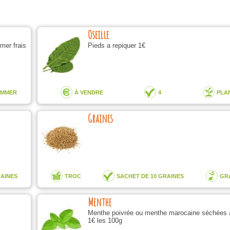
Oseille
mer frais
Pieds a repiquer 1€
OMMER
À VENDRE
4
PLA
Graines
AINES
TROC
SACHET DE 10 GRAINES
GR
Menthe
Menthe poivrée ou menthe marocaine séchées 
1€ les 100g