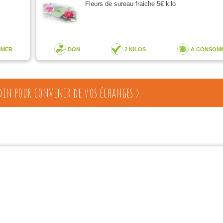
Fleurs de sureau fraiche 5€ kilo
MMER
DON
2 KILOS
A CONSOM
din pour convenir de vos échanges >