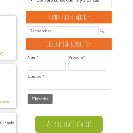
Dernière connexion : il y a 2 mois
RECHERCHER UN JARDIN :
INSCRIPTION NEWSLETTER
NT
Nom*
Prénom*
Courriel*
AINES
Voir le plan d'accès
au choix