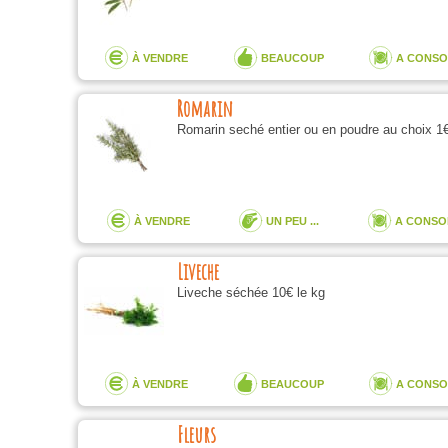
À VENDRE
BEAUCOUP
A CONS
Romarin
Romarin seché entier ou en poudre au choix 1€
À VENDRE
UN PEU ...
A CONS
Liveche
Liveche séchée 10€ le kg
À VENDRE
BEAUCOUP
A CONS
Fleurs