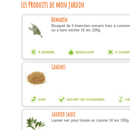
Les Produits de mon jardin
Romarin
Bouquet de 5 branches romarin frais à consom
ou a faire secher 1€ les 100g
À VENDRE
BEAUCOUP
A CONS
Graines
DON
SACHET DE 10 GRAINES
GR
Laurier sauce
Laurier sec pour tisane ou cuisine 1€ les 100g