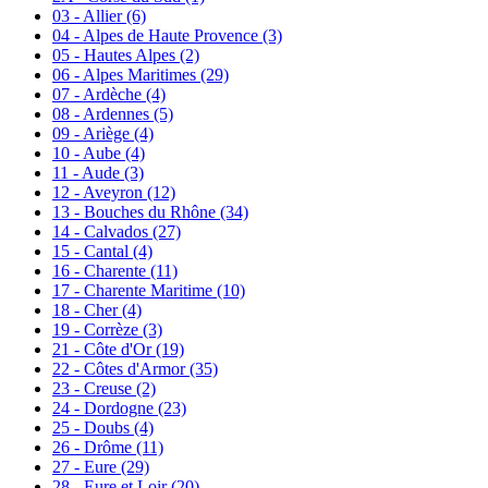
03 - Allier
(6)
04 - Alpes de Haute Provence
(3)
05 - Hautes Alpes
(2)
06 - Alpes Maritimes
(29)
07 - Ardèche
(4)
08 - Ardennes
(5)
09 - Ariège
(4)
10 - Aube
(4)
11 - Aude
(3)
12 - Aveyron
(12)
13 - Bouches du Rhône
(34)
14 - Calvados
(27)
15 - Cantal
(4)
16 - Charente
(11)
17 - Charente Maritime
(10)
18 - Cher
(4)
19 - Corrèze
(3)
21 - Côte d'Or
(19)
22 - Côtes d'Armor
(35)
23 - Creuse
(2)
24 - Dordogne
(23)
25 - Doubs
(4)
26 - Drôme
(11)
27 - Eure
(29)
28 - Eure et Loir
(20)