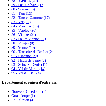
78 - Yvelines
(25)
79 - Deux Sèvres
(15)
80 - Somme
(6)
81 - Tarn
(15)
82 - Tarn et Garonne
(17)
83 - Var
(27)
84 - Vaucluse
(13)
85 - Vendée
(36)
86 - Vienne
(21)
87 - Haute Vienne
(12)
88 - Vosges
(8)
89 - Yonne
(10)
90 - Territoire de Belfort
(2)
91 - Essonne
(29)
92 - Hauts de Seine
(7)
93 - Seine St Denis
(11)
94 - Val de Marne
(14)
95 - Val d'Oise
(24)
Département et région d'outre-mer
Nouvelle Calédonie (1)
Guadeloupe (1)
La Réunion (4)