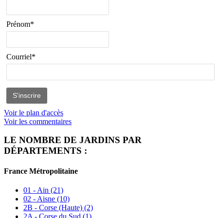
Prénom*
Courriel*
Voir le plan d'accès
Voir les commentaires
LE NOMBRE DE JARDINS PAR
DÉPARTEMENTS :
France Métropolitaine
01 - Ain
(21)
02 - Aisne
(10)
2B - Corse (Haute)
(2)
2A - Corse du Sud
(1)