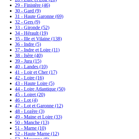
29 - Finistère
(46)
30 - Gard
(9)
31 - Haute Garonne
(69)
32 - Gers
(9)
33 - Gironde
(52)
34 - Hérault
(19)
35 - Ille et Vilaine
(138)
36 - Indre
(5)
37 - Indre et Loire
(11)
38 - Isère
(40)
39 - Jura
(15)
40 - Landes
(10)
41 - Loir et Cher
(17)
42 - Loire
(16)
43 - Haute Loire
(5)
44 - Loire Atlantique
(50)
45 - Loiret
(20)
46 - Lot
(4)
47 - Lot et Garonne
(12)
48 - Lozère
(3)
49 - Maine et Loire
(33)
50 - Manche
(13)
51 - Marne
(10)
52 - Haute Marne
(12)