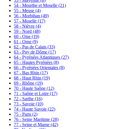
53 - Mayenne
(8)
54 - Meurthe et Moselle
(21)
55 - Meuse
(4)
56 - Morbihan
(49)
57 - Moselle
(17)
58 - Nièvre
(4)
59 - Nord
(48)
60 - Oise
(19)
61 - Orne
(9)
62 - Pas de Calais
(33)
63 - Puy de Dôme
(17)
64 - Pyrénées Atlantiques
(27)
65 - Hautes Pyrénées
(8)
66 - Pyrénées Orientales
(8)
67 - Bas Rhin
(17)
68 - Haut Rhin
(19)
69 - Rhône
(19)
70 - Haute Saône
(12)
71 - Saône et Loire
(17)
72 - Sarthe
(16)
73 - Savoie
(10)
74 - Haute Savoie
(22)
75 - Paris
(2)
76 - Seine Maritime
(28)
77 - Seine et Marne
(42)