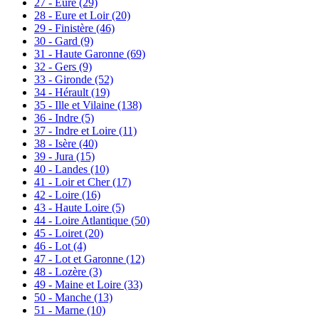
27 - Eure
(29)
28 - Eure et Loir
(20)
29 - Finistère
(46)
30 - Gard
(9)
31 - Haute Garonne
(69)
32 - Gers
(9)
33 - Gironde
(52)
34 - Hérault
(19)
35 - Ille et Vilaine
(138)
36 - Indre
(5)
37 - Indre et Loire
(11)
38 - Isère
(40)
39 - Jura
(15)
40 - Landes
(10)
41 - Loir et Cher
(17)
42 - Loire
(16)
43 - Haute Loire
(5)
44 - Loire Atlantique
(50)
45 - Loiret
(20)
46 - Lot
(4)
47 - Lot et Garonne
(12)
48 - Lozère
(3)
49 - Maine et Loire
(33)
50 - Manche
(13)
51 - Marne
(10)