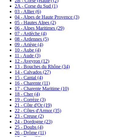
2B - Corse (Haute)
(2)
2A - Corse du Sud
(1)
03 - Allier
(6)
04 - Alpes de Haute Provence
(3)
05 - Hautes Alpes
(2)
06 - Alpes Maritimes
(29)
07 - Ardèche
(4)
08 - Ardennes
(5)
09 - Ariège
(4)
10 - Aube
(4)
11 - Aude
(3)
12 - Aveyron
(12)
13 - Bouches du Rhône
(34)
14 - Calvados
(27)
15 - Cantal
(4)
16 - Charente
(11)
17 - Charente Maritime
(10)
18 - Cher
(4)
19 - Corrèze
(3)
21 - Côte d'Or
(19)
22 - Côtes d'Armor
(35)
23 - Creuse
(2)
24 - Dordogne
(23)
25 - Doubs
(4)
26 - Drôme
(11)