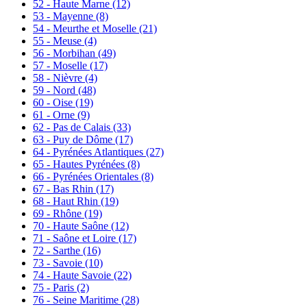
52 - Haute Marne
(12)
53 - Mayenne
(8)
54 - Meurthe et Moselle
(21)
55 - Meuse
(4)
56 - Morbihan
(49)
57 - Moselle
(17)
58 - Nièvre
(4)
59 - Nord
(48)
60 - Oise
(19)
61 - Orne
(9)
62 - Pas de Calais
(33)
63 - Puy de Dôme
(17)
64 - Pyrénées Atlantiques
(27)
65 - Hautes Pyrénées
(8)
66 - Pyrénées Orientales
(8)
67 - Bas Rhin
(17)
68 - Haut Rhin
(19)
69 - Rhône
(19)
70 - Haute Saône
(12)
71 - Saône et Loire
(17)
72 - Sarthe
(16)
73 - Savoie
(10)
74 - Haute Savoie
(22)
75 - Paris
(2)
76 - Seine Maritime
(28)