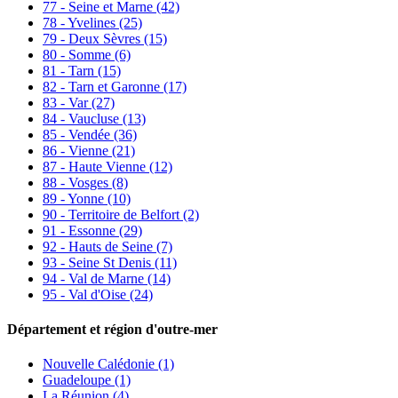
77 - Seine et Marne
(42)
78 - Yvelines
(25)
79 - Deux Sèvres
(15)
80 - Somme
(6)
81 - Tarn
(15)
82 - Tarn et Garonne
(17)
83 - Var
(27)
84 - Vaucluse
(13)
85 - Vendée
(36)
86 - Vienne
(21)
87 - Haute Vienne
(12)
88 - Vosges
(8)
89 - Yonne
(10)
90 - Territoire de Belfort
(2)
91 - Essonne
(29)
92 - Hauts de Seine
(7)
93 - Seine St Denis
(11)
94 - Val de Marne
(14)
95 - Val d'Oise
(24)
Département et région d'outre-mer
Nouvelle Calédonie (1)
Guadeloupe (1)
La Réunion (4)