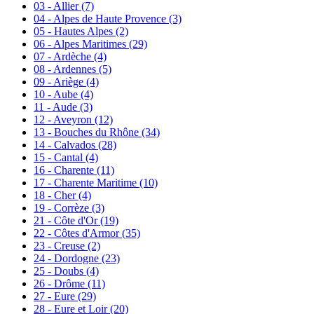
03 - Allier
(7)
04 - Alpes de Haute Provence
(3)
05 - Hautes Alpes
(2)
06 - Alpes Maritimes
(29)
07 - Ardèche
(4)
08 - Ardennes
(5)
09 - Ariège
(4)
10 - Aube
(4)
11 - Aude
(3)
12 - Aveyron
(12)
13 - Bouches du Rhône
(34)
14 - Calvados
(28)
15 - Cantal
(4)
16 - Charente
(11)
17 - Charente Maritime
(10)
18 - Cher
(4)
19 - Corrèze
(3)
21 - Côte d'Or
(19)
22 - Côtes d'Armor
(35)
23 - Creuse
(2)
24 - Dordogne
(23)
25 - Doubs
(4)
26 - Drôme
(11)
27 - Eure
(29)
28 - Eure et Loir
(20)