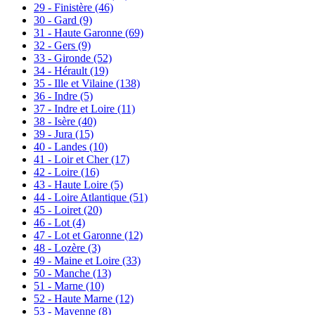
29 - Finistère
(46)
30 - Gard
(9)
31 - Haute Garonne
(69)
32 - Gers
(9)
33 - Gironde
(52)
34 - Hérault
(19)
35 - Ille et Vilaine
(138)
36 - Indre
(5)
37 - Indre et Loire
(11)
38 - Isère
(40)
39 - Jura
(15)
40 - Landes
(10)
41 - Loir et Cher
(17)
42 - Loire
(16)
43 - Haute Loire
(5)
44 - Loire Atlantique
(51)
45 - Loiret
(20)
46 - Lot
(4)
47 - Lot et Garonne
(12)
48 - Lozère
(3)
49 - Maine et Loire
(33)
50 - Manche
(13)
51 - Marne
(10)
52 - Haute Marne
(12)
53 - Mayenne
(8)