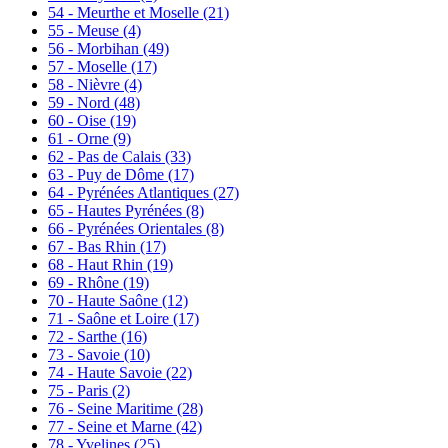
54 - Meurthe et Moselle
(21)
55 - Meuse
(4)
56 - Morbihan
(49)
57 - Moselle
(17)
58 - Nièvre
(4)
59 - Nord
(48)
60 - Oise
(19)
61 - Orne
(9)
62 - Pas de Calais
(33)
63 - Puy de Dôme
(17)
64 - Pyrénées Atlantiques
(27)
65 - Hautes Pyrénées
(8)
66 - Pyrénées Orientales
(8)
67 - Bas Rhin
(17)
68 - Haut Rhin
(19)
69 - Rhône
(19)
70 - Haute Saône
(12)
71 - Saône et Loire
(17)
72 - Sarthe
(16)
73 - Savoie
(10)
74 - Haute Savoie
(22)
75 - Paris
(2)
76 - Seine Maritime
(28)
77 - Seine et Marne
(42)
78 - Yvelines
(25)