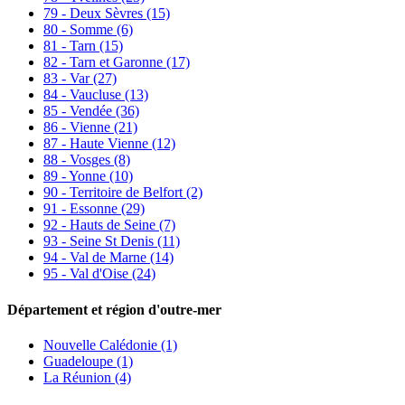
79 - Deux Sèvres
(15)
80 - Somme
(6)
81 - Tarn
(15)
82 - Tarn et Garonne
(17)
83 - Var
(27)
84 - Vaucluse
(13)
85 - Vendée
(36)
86 - Vienne
(21)
87 - Haute Vienne
(12)
88 - Vosges
(8)
89 - Yonne
(10)
90 - Territoire de Belfort
(2)
91 - Essonne
(29)
92 - Hauts de Seine
(7)
93 - Seine St Denis
(11)
94 - Val de Marne
(14)
95 - Val d'Oise
(24)
Département et région d'outre-mer
Nouvelle Calédonie (1)
Guadeloupe (1)
La Réunion (4)