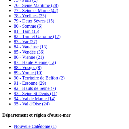
75 - Paris
(2)
76 - Seine Maritime
(28)
77 - Seine et Marne
(42)
78 - Yvelines
(25)
79 - Deux Sèvres
(15)
80 - Somme
(6)
81 - Tarn
(15)
82 - Tarn et Garonne
(17)
83 - Var
(27)
84 - Vaucluse
(13)
85 - Vendée
(36)
86 - Vienne
(21)
87 - Haute Vienne
(12)
88 - Vosges
(8)
89 - Yonne
(10)
90 - Territoire de Belfort
(2)
91 - Essonne
(29)
92 - Hauts de Seine
(7)
93 - Seine St Denis
(11)
94 - Val de Marne
(14)
95 - Val d'Oise
(24)
Département et région d'outre-mer
Nouvelle Calédonie (1)