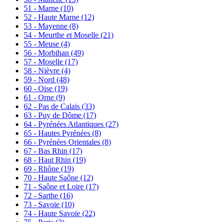
51 - Marne
(10)
52 - Haute Marne
(12)
53 - Mayenne
(8)
54 - Meurthe et Moselle
(21)
55 - Meuse
(4)
56 - Morbihan
(49)
57 - Moselle
(17)
58 - Nièvre
(4)
59 - Nord
(48)
60 - Oise
(19)
61 - Orne
(9)
62 - Pas de Calais
(33)
63 - Puy de Dôme
(17)
64 - Pyrénées Atlantiques
(27)
65 - Hautes Pyrénées
(8)
66 - Pyrénées Orientales
(8)
67 - Bas Rhin
(17)
68 - Haut Rhin
(19)
69 - Rhône
(19)
70 - Haute Saône
(12)
71 - Saône et Loire
(17)
72 - Sarthe
(16)
73 - Savoie
(10)
74 - Haute Savoie
(22)