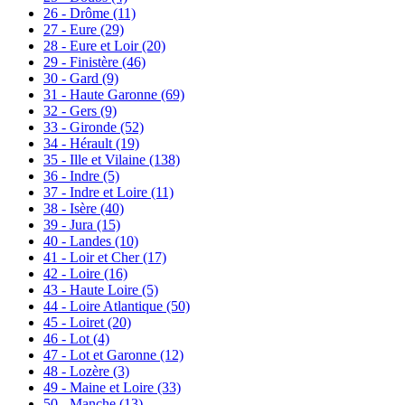
26 - Drôme
(11)
27 - Eure
(29)
28 - Eure et Loir
(20)
29 - Finistère
(46)
30 - Gard
(9)
31 - Haute Garonne
(69)
32 - Gers
(9)
33 - Gironde
(52)
34 - Hérault
(19)
35 - Ille et Vilaine
(138)
36 - Indre
(5)
37 - Indre et Loire
(11)
38 - Isère
(40)
39 - Jura
(15)
40 - Landes
(10)
41 - Loir et Cher
(17)
42 - Loire
(16)
43 - Haute Loire
(5)
44 - Loire Atlantique
(50)
45 - Loiret
(20)
46 - Lot
(4)
47 - Lot et Garonne
(12)
48 - Lozère
(3)
49 - Maine et Loire
(33)
50 - Manche
(13)