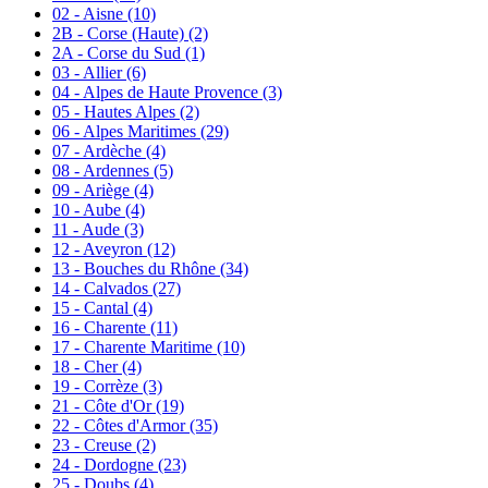
02 - Aisne
(10)
2B - Corse (Haute)
(2)
2A - Corse du Sud
(1)
03 - Allier
(6)
04 - Alpes de Haute Provence
(3)
05 - Hautes Alpes
(2)
06 - Alpes Maritimes
(29)
07 - Ardèche
(4)
08 - Ardennes
(5)
09 - Ariège
(4)
10 - Aube
(4)
11 - Aude
(3)
12 - Aveyron
(12)
13 - Bouches du Rhône
(34)
14 - Calvados
(27)
15 - Cantal
(4)
16 - Charente
(11)
17 - Charente Maritime
(10)
18 - Cher
(4)
19 - Corrèze
(3)
21 - Côte d'Or
(19)
22 - Côtes d'Armor
(35)
23 - Creuse
(2)
24 - Dordogne
(23)
25 - Doubs
(4)