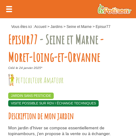
Vous êtes ici :
Accueil
>
Jardins
>
Seine et Marne
>
Episur77
Episur77
- Seine et Marne
-
Moret-Loing-et-Orvanne
Créé le 24 janvier 2025*
Poticulteur Amateur
JARDIN SANS PESTICIDE
VISITE POSSIBLE SUR RDV / ÉCHANGE TECHNIQUES
Description de mon jardin
Mon jardin d'hiver se compose essentiellement de
topinambours, j'en propose à la vente ou à échanger.