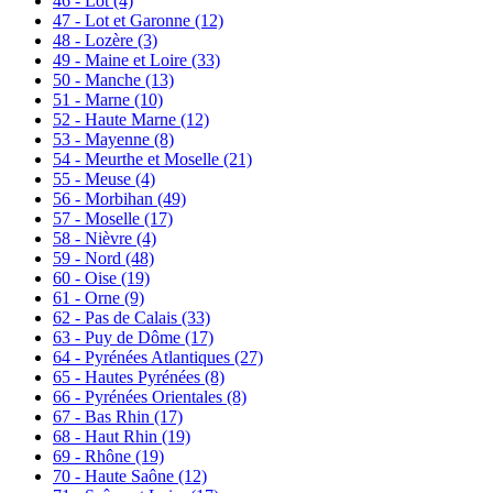
46 - Lot
(4)
47 - Lot et Garonne
(12)
48 - Lozère
(3)
49 - Maine et Loire
(33)
50 - Manche
(13)
51 - Marne
(10)
52 - Haute Marne
(12)
53 - Mayenne
(8)
54 - Meurthe et Moselle
(21)
55 - Meuse
(4)
56 - Morbihan
(49)
57 - Moselle
(17)
58 - Nièvre
(4)
59 - Nord
(48)
60 - Oise
(19)
61 - Orne
(9)
62 - Pas de Calais
(33)
63 - Puy de Dôme
(17)
64 - Pyrénées Atlantiques
(27)
65 - Hautes Pyrénées
(8)
66 - Pyrénées Orientales
(8)
67 - Bas Rhin
(17)
68 - Haut Rhin
(19)
69 - Rhône
(19)
70 - Haute Saône
(12)