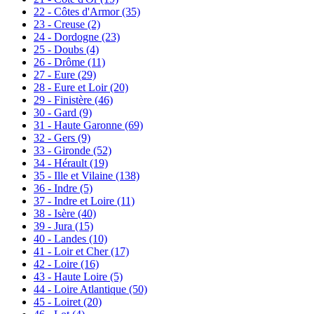
22 - Côtes d'Armor
(35)
23 - Creuse
(2)
24 - Dordogne
(23)
25 - Doubs
(4)
26 - Drôme
(11)
27 - Eure
(29)
28 - Eure et Loir
(20)
29 - Finistère
(46)
30 - Gard
(9)
31 - Haute Garonne
(69)
32 - Gers
(9)
33 - Gironde
(52)
34 - Hérault
(19)
35 - Ille et Vilaine
(138)
36 - Indre
(5)
37 - Indre et Loire
(11)
38 - Isère
(40)
39 - Jura
(15)
40 - Landes
(10)
41 - Loir et Cher
(17)
42 - Loire
(16)
43 - Haute Loire
(5)
44 - Loire Atlantique
(50)
45 - Loiret
(20)