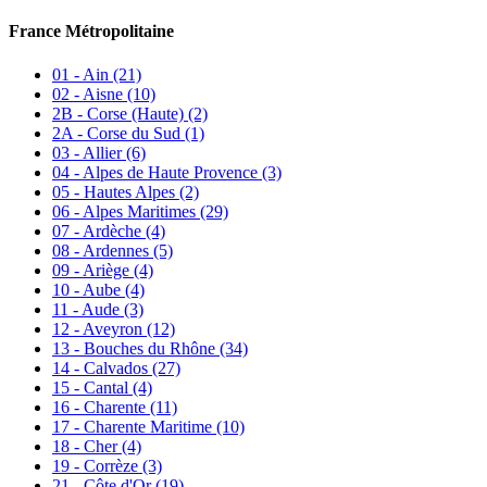
France Métropolitaine
01 - Ain
(21)
02 - Aisne
(10)
2B - Corse (Haute)
(2)
2A - Corse du Sud
(1)
03 - Allier
(6)
04 - Alpes de Haute Provence
(3)
05 - Hautes Alpes
(2)
06 - Alpes Maritimes
(29)
07 - Ardèche
(4)
08 - Ardennes
(5)
09 - Ariège
(4)
10 - Aube
(4)
11 - Aude
(3)
12 - Aveyron
(12)
13 - Bouches du Rhône
(34)
14 - Calvados
(27)
15 - Cantal
(4)
16 - Charente
(11)
17 - Charente Maritime
(10)
18 - Cher
(4)
19 - Corrèze
(3)
21 - Côte d'Or
(19)