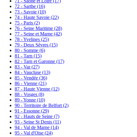
71 - Saône et Loire
(17)
72 - Sarthe
(16)
73 - Savoie
(10)
74 - Haute Savoie
(22)
75 - Paris
(2)
76 - Seine Maritime
(28)
77 - Seine et Marne
(42)
78 - Yvelines
(25)
79 - Deux Sèvres
(15)
80 - Somme
(6)
81 - Tarn
(15)
82 - Tarn et Garonne
(17)
83 - Var
(27)
84 - Vaucluse
(13)
85 - Vendée
(36)
86 - Vienne
(21)
87 - Haute Vienne
(12)
88 - Vosges
(8)
89 - Yonne
(10)
90 - Territoire de Belfort
(2)
91 - Essonne
(29)
92 - Hauts de Seine
(7)
93 - Seine St Denis
(11)
94 - Val de Marne
(14)
95 - Val d'Oise
(24)