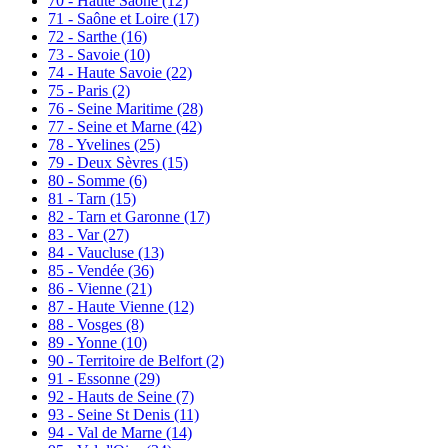
70 - Haute Saône
(12)
71 - Saône et Loire
(17)
72 - Sarthe
(16)
73 - Savoie
(10)
74 - Haute Savoie
(22)
75 - Paris
(2)
76 - Seine Maritime
(28)
77 - Seine et Marne
(42)
78 - Yvelines
(25)
79 - Deux Sèvres
(15)
80 - Somme
(6)
81 - Tarn
(15)
82 - Tarn et Garonne
(17)
83 - Var
(27)
84 - Vaucluse
(13)
85 - Vendée
(36)
86 - Vienne
(21)
87 - Haute Vienne
(12)
88 - Vosges
(8)
89 - Yonne
(10)
90 - Territoire de Belfort
(2)
91 - Essonne
(29)
92 - Hauts de Seine
(7)
93 - Seine St Denis
(11)
94 - Val de Marne
(14)