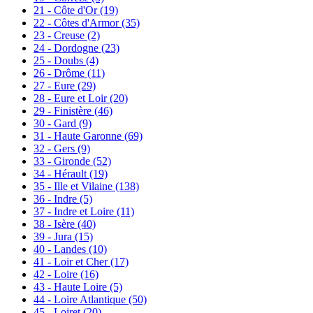
21 - Côte d'Or
(19)
22 - Côtes d'Armor
(35)
23 - Creuse
(2)
24 - Dordogne
(23)
25 - Doubs
(4)
26 - Drôme
(11)
27 - Eure
(29)
28 - Eure et Loir
(20)
29 - Finistère
(46)
30 - Gard
(9)
31 - Haute Garonne
(69)
32 - Gers
(9)
33 - Gironde
(52)
34 - Hérault
(19)
35 - Ille et Vilaine
(138)
36 - Indre
(5)
37 - Indre et Loire
(11)
38 - Isère
(40)
39 - Jura
(15)
40 - Landes
(10)
41 - Loir et Cher
(17)
42 - Loire
(16)
43 - Haute Loire
(5)
44 - Loire Atlantique
(50)
45 - Loiret
(20)