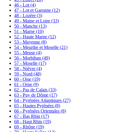
46 - Lot
(4)
47 - Lot et Garonne
(12)
48 - Lozère
(3)
49 - Maine et Loire
(33)
50 - Manche
(13)
51 - Marne
(10)
52 - Haute Marne
(12)
53 - Mayenne
(8)
54 - Meurthe et Moselle
(21)
55 - Meuse
(4)
56 - Morbihan
(49)
57 - Moselle
(17)
58 - Nièvre
(4)
59 - Nord
(48)
60 - Oise
(19)
61 - Orne
(9)
62 - Pas de Calais
(33)
63 - Puy de Dôme
(17)
64 - Pyrénées Atlantiques
(27)
65 - Hautes Pyrénées
(8)
66 - Pyrénées Orientales
(8)
67 - Bas Rhin
(17)
68 - Haut Rhin
(19)
69 - Rhône
(19)