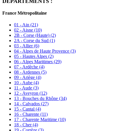
DÉPARTEMENTS :
France Métropolitaine
01 - Ain
(21)
02 - Aisne
(10)
2B - Corse (Haute)
(2)
2A - Corse du Sud
(1)
03 - Allier
(6)
04 - Alpes de Haute Provence
(3)
05 - Hautes Alpes
(2)
06 - Alpes Maritimes
(29)
07 - Ardèche
(4)
08 - Ardennes
(5)
09 - Ariège
(4)
10 - Aube
(4)
11 - Aude
(3)
12 - Aveyron
(12)
13 - Bouches du Rhône
(34)
14 - Calvados
(27)
15 - Cantal
(4)
16 - Charente
(11)
17 - Charente Maritime
(10)
18 - Cher
(4)
19 - Corrèze
(3)