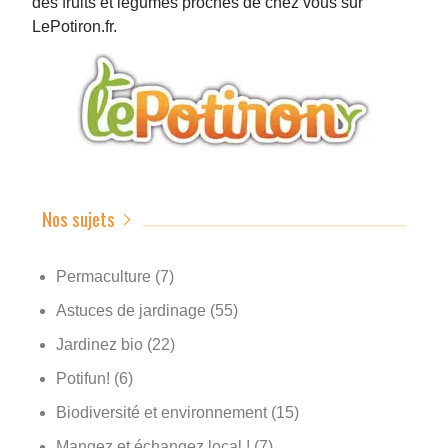
des fruits et légumes proches de chez vous sur
LePotiron.fr.
Nos sujets
Permaculture
(7)
Astuces de jardinage
(55)
Jardinez bio
(22)
Potifun!
(6)
Biodiversité et environnement
(15)