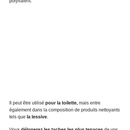
polyvalent.
Il peut être utilisé
pour la toilette,
mais entre
également dans la composition de produits nettoyants
tels que
la lessive
.
Vous
délogerez les taches les plus tenaces
de vos