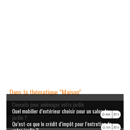
Dans la thématique "Maison"
Conseils pour aménager votre jardin
Quel mobilier d’extérieur choisir pour un salon de
Lire l'article
N/A
0
jardin ?
Qu’est-ce que le crédit d’impôt pour l’entretien de
Lire l'article
5/5
0