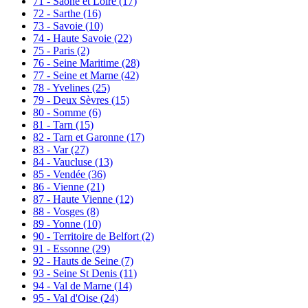
71 - Saône et Loire
(17)
72 - Sarthe
(16)
73 - Savoie
(10)
74 - Haute Savoie
(22)
75 - Paris
(2)
76 - Seine Maritime
(28)
77 - Seine et Marne
(42)
78 - Yvelines
(25)
79 - Deux Sèvres
(15)
80 - Somme
(6)
81 - Tarn
(15)
82 - Tarn et Garonne
(17)
83 - Var
(27)
84 - Vaucluse
(13)
85 - Vendée
(36)
86 - Vienne
(21)
87 - Haute Vienne
(12)
88 - Vosges
(8)
89 - Yonne
(10)
90 - Territoire de Belfort
(2)
91 - Essonne
(29)
92 - Hauts de Seine
(7)
93 - Seine St Denis
(11)
94 - Val de Marne
(14)
95 - Val d'Oise
(24)