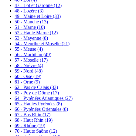
47 - Lot et Garonne
(12)
48 - Lozère
(3)
49 - Maine et Loire
(33)
50 - Manche
(13)
51 - Marne
(10)
52 - Haute Marne
(12)
53 - Mayenne
(8)
54 - Meurthe et Moselle
(21)
55 - Meuse
(4)
56 - Morbihan
(49)
57 - Moselle
(17)
58 - Nièvre
(4)
59 - Nord
(48)
60 - Oise
(19)
61 - Orne
(9)
62 - Pas de Calais
(33)
63 - Puy de Dôme
(17)
64 - Pyrénées Atlantiques
(27)
65 - Hautes Pyrénées
(8)
66 - Pyrénées Orientales
(8)
67 - Bas Rhin
(17)
68 - Haut Rhin
(19)
69 - Rhône
(19)
70 - Haute Saône
(12)