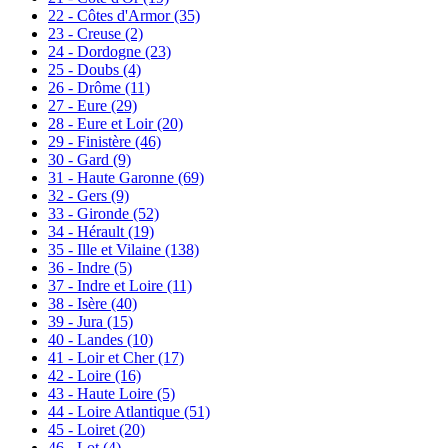
22 - Côtes d'Armor
(35)
23 - Creuse
(2)
24 - Dordogne
(23)
25 - Doubs
(4)
26 - Drôme
(11)
27 - Eure
(29)
28 - Eure et Loir
(20)
29 - Finistère
(46)
30 - Gard
(9)
31 - Haute Garonne
(69)
32 - Gers
(9)
33 - Gironde
(52)
34 - Hérault
(19)
35 - Ille et Vilaine
(138)
36 - Indre
(5)
37 - Indre et Loire
(11)
38 - Isère
(40)
39 - Jura
(15)
40 - Landes
(10)
41 - Loir et Cher
(17)
42 - Loire
(16)
43 - Haute Loire
(5)
44 - Loire Atlantique
(51)
45 - Loiret
(20)
46 - Lot
(4)