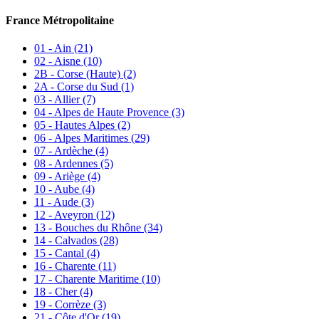
France Métropolitaine
01 - Ain
(21)
02 - Aisne
(10)
2B - Corse (Haute)
(2)
2A - Corse du Sud
(1)
03 - Allier
(7)
04 - Alpes de Haute Provence
(3)
05 - Hautes Alpes
(2)
06 - Alpes Maritimes
(29)
07 - Ardèche
(4)
08 - Ardennes
(5)
09 - Ariège
(4)
10 - Aube
(4)
11 - Aude
(3)
12 - Aveyron
(12)
13 - Bouches du Rhône
(34)
14 - Calvados
(28)
15 - Cantal
(4)
16 - Charente
(11)
17 - Charente Maritime
(10)
18 - Cher
(4)
19 - Corrèze
(3)
21 - Côte d'Or
(19)