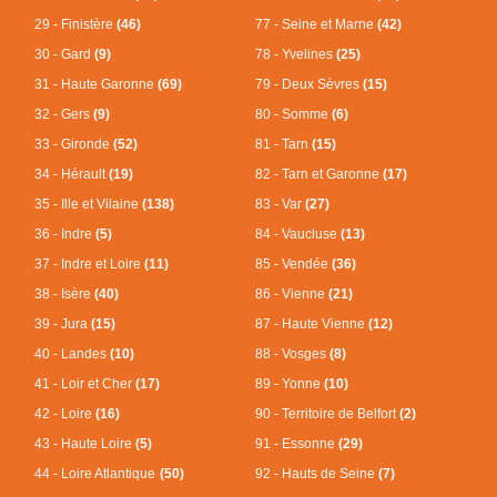
29 - Finistère
(46)
77 - Seine et Marne
(42)
30 - Gard
(9)
78 - Yvelines
(25)
31 - Haute Garonne
(69)
79 - Deux Sèvres
(15)
32 - Gers
(9)
80 - Somme
(6)
33 - Gironde
(52)
81 - Tarn
(15)
34 - Hérault
(19)
82 - Tarn et Garonne
(17)
35 - Ille et Vilaine
(138)
83 - Var
(27)
36 - Indre
(5)
84 - Vaucluse
(13)
37 - Indre et Loire
(11)
85 - Vendée
(36)
38 - Isère
(40)
86 - Vienne
(21)
39 - Jura
(15)
87 - Haute Vienne
(12)
40 - Landes
(10)
88 - Vosges
(8)
41 - Loir et Cher
(17)
89 - Yonne
(10)
42 - Loire
(16)
90 - Territoire de Belfort
(2)
43 - Haute Loire
(5)
91 - Essonne
(29)
44 - Loire Atlantique
(50)
92 - Hauts de Seine
(7)