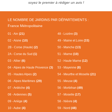
soyez le premier à rédiger un avis !
LE NOMBRE DE JARDINS PAR DÉPARTEMENTS :
France Métropolitaine
01 - Ain
(21)
48 - Lozère
(3)
02 - Aisne
(10)
49 - Maine et Loire
(33)
2B - Corse (Haute)
(2)
50 - Manche
(13)
2A - Corse du Sud
(1)
51 - Marne
(10)
03 - Allier
(6)
52 - Haute Marne
(12)
04 - Alpes de Haute Provence
(3)
53 - Mayenne
(8)
05 - Hautes Alpes
(2)
54 - Meurthe et Moselle
(21)
06 - Alpes Maritimes
(29)
55 - Meuse
(4)
07 - Ardèche
(4)
56 - Morbihan
(49)
08 - Ardennes
(5)
57 - Moselle
(17)
09 - Ariège
(4)
58 - Nièvre
(4)
10 - Aube
(4)
59 - Nord
(48)