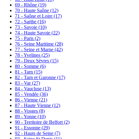
69 - Rhône
(19)
70 - Haute Saône
(12)
71 - Saône et Loire
(17)
72 - Sarthe
(16)
73 - Savoie
(10)
74 - Haute Savoie
(22)
75 - Paris
(2)
76 - Seine Maritime
(28)
77 - Seine et Marne
(42)
78 - Yvelines
(25)
79 - Deux Sèvres
(15)
80 - Somme
(6)
81 - Tarn
(15)
82 - Tarn et Garonne
(17)
83 - Var
(27)
84 - Vaucluse
(13)
85 - Vendée
(36)
86 - Vienne
(21)
87 - Haute Vienne
(12)
88 - Vosges
(8)
89 - Yonne
(10)
90 - Territoire de Belfort
(2)
91 - Essonne
(29)
92 - Hauts de Seine
(7)
93 - Seine St Denis
(11)