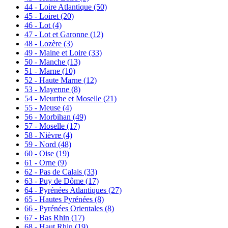
44 - Loire Atlantique
(50)
45 - Loiret
(20)
46 - Lot
(4)
47 - Lot et Garonne
(12)
48 - Lozère
(3)
49 - Maine et Loire
(33)
50 - Manche
(13)
51 - Marne
(10)
52 - Haute Marne
(12)
53 - Mayenne
(8)
54 - Meurthe et Moselle
(21)
55 - Meuse
(4)
56 - Morbihan
(49)
57 - Moselle
(17)
58 - Nièvre
(4)
59 - Nord
(48)
60 - Oise
(19)
61 - Orne
(9)
62 - Pas de Calais
(33)
63 - Puy de Dôme
(17)
64 - Pyrénées Atlantiques
(27)
65 - Hautes Pyrénées
(8)
66 - Pyrénées Orientales
(8)
67 - Bas Rhin
(17)
68 - Haut Rhin
(19)