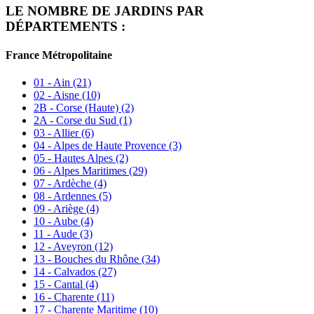
LE NOMBRE DE JARDINS PAR
DÉPARTEMENTS :
France Métropolitaine
01 - Ain
(21)
02 - Aisne
(10)
2B - Corse (Haute)
(2)
2A - Corse du Sud
(1)
03 - Allier
(6)
04 - Alpes de Haute Provence
(3)
05 - Hautes Alpes
(2)
06 - Alpes Maritimes
(29)
07 - Ardèche
(4)
08 - Ardennes
(5)
09 - Ariège
(4)
10 - Aube
(4)
11 - Aude
(3)
12 - Aveyron
(12)
13 - Bouches du Rhône
(34)
14 - Calvados
(27)
15 - Cantal
(4)
16 - Charente
(11)
17 - Charente Maritime
(10)