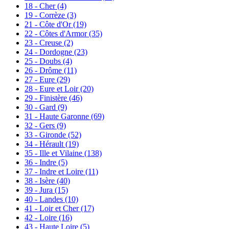
18 - Cher
(4)
19 - Corrèze
(3)
21 - Côte d'Or
(19)
22 - Côtes d'Armor
(35)
23 - Creuse
(2)
24 - Dordogne
(23)
25 - Doubs
(4)
26 - Drôme
(11)
27 - Eure
(29)
28 - Eure et Loir
(20)
29 - Finistère
(46)
30 - Gard
(9)
31 - Haute Garonne
(69)
32 - Gers
(9)
33 - Gironde
(52)
34 - Hérault
(19)
35 - Ille et Vilaine
(138)
36 - Indre
(5)
37 - Indre et Loire
(11)
38 - Isère
(40)
39 - Jura
(15)
40 - Landes
(10)
41 - Loir et Cher
(17)
42 - Loire
(16)
43 - Haute Loire
(5)