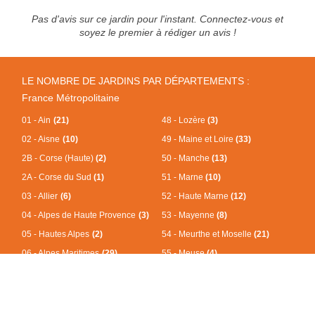
Pas d'avis sur ce jardin pour l'instant. Connectez-vous et
soyez le premier à rédiger un avis !
LE NOMBRE DE JARDINS PAR DÉPARTEMENTS :
France Métropolitaine
01 - Ain
(21)
48 - Lozère
(3)
02 - Aisne
(10)
49 - Maine et Loire
(33)
2B - Corse (Haute)
(2)
50 - Manche
(13)
2A - Corse du Sud
(1)
51 - Marne
(10)
03 - Allier
(6)
52 - Haute Marne
(12)
04 - Alpes de Haute Provence
(3)
53 - Mayenne
(8)
05 - Hautes Alpes
(2)
54 - Meurthe et Moselle
(21)
06 - Alpes Maritimes
(29)
55 - Meuse
(4)
07 - Ardèche
(4)
56 - Morbihan
(49)
08 - Ardennes
(5)
57 - Moselle
(17)
09 - Ariège
(4)
58 - Nièvre
(4)