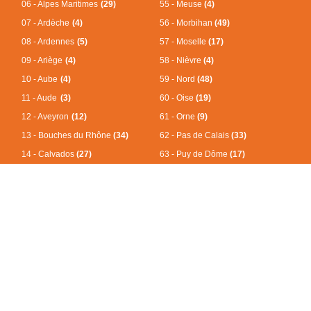
06 - Alpes Maritimes
(29)
55 - Meuse
(4)
07 - Ardèche
(4)
56 - Morbihan
(49)
08 - Ardennes
(5)
57 - Moselle
(17)
09 - Ariège
(4)
58 - Nièvre
(4)
10 - Aube
(4)
59 - Nord
(48)
11 - Aude
(3)
60 - Oise
(19)
12 - Aveyron
(12)
61 - Orne
(9)
13 - Bouches du Rhône
(34)
62 - Pas de Calais
(33)
14 - Calvados
(27)
63 - Puy de Dôme
(17)
15 - Cantal
(4)
64 - Pyrénées Atlantiques
(27)
16 - Charente
(11)
65 - Hautes Pyrénées
(8)
17 - Charente Maritime
(10)
66 - Pyrénées Orientales
(8)
18 - Cher
(4)
67 - Bas Rhin
(17)
19 - Corrèze
(3)
68 - Haut Rhin
(19)
21 - Côte d'Or
(19)
69 - Rhône
(19)
22 - Côtes d'Armor
(35)
70 - Haute Saône
(12)
23 - Creuse
(2)
71 - Saône et Loire
(17)