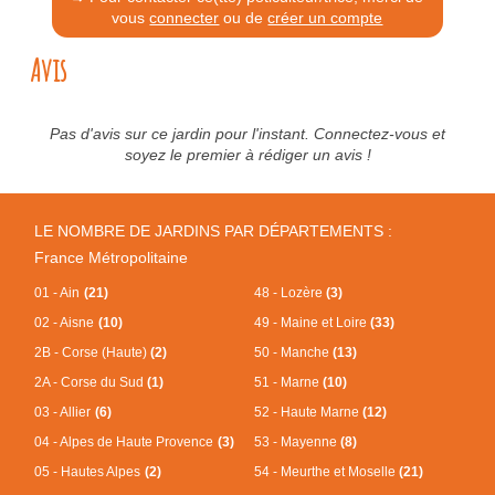
vous
connecter
ou de
créer un compte
Avis
Pas d'avis sur ce jardin pour l'instant. Connectez-vous et
soyez le premier à rédiger un avis !
LE NOMBRE DE JARDINS PAR DÉPARTEMENTS :
France Métropolitaine
01 - Ain
(21)
48 - Lozère
(3)
02 - Aisne
(10)
49 - Maine et Loire
(33)
2B - Corse (Haute)
(2)
50 - Manche
(13)
2A - Corse du Sud
(1)
51 - Marne
(10)
03 - Allier
(6)
52 - Haute Marne
(12)
04 - Alpes de Haute Provence
(3)
53 - Mayenne
(8)
05 - Hautes Alpes
(2)
54 - Meurthe et Moselle
(21)