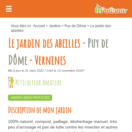
Vous êtes ici :
Accueil
>
Jardins
>
Puy de Dôme
>
Le jardin des
abeilles
Le jardin des abeilles
- Puy de
Dôme
- Vernines
Mis à jour le 21 mars 2021 /
Créé le 13 novembre 2019*
Poticulteur Amateur
JARDIN SANS PESTICIDE
Description de mon jardin
100% naturel, compost, paillage, désherbage manuel, très
peu d'arrosage et pas de lutte contre les insectes et autres