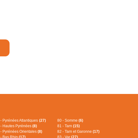
 - Pyrénées Atlantiques
(27)
80 - Somme
(6)
 - Hautes Pyrénées
(8)
81 - Tarn
(15)
 - Pyrénées Orientales
(8)
82 - Tarn et Garonne
(17)
 - Bas Rhin
(17)
83 - Var
(27)