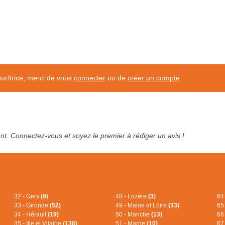
eur/trice, merci de vous
connecter
ou de
créer un compte
tant. Connectez-vous et soyez le premier à rédiger un avis !
32 - Gers
(9)
48 - Lozère
(3)
64
33 - Gironde
(52)
49 - Maine et Loire
(33)
65
34 - Hérault
(19)
50 - Manche
(13)
66
35 - Ille et Vilaine
(138)
51 - Marne
(10)
67