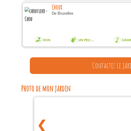
Choux
De Bruxelles
DON
UN PEU ...
GRAI
Contactez ce jar
Photo de mon jardin
❮