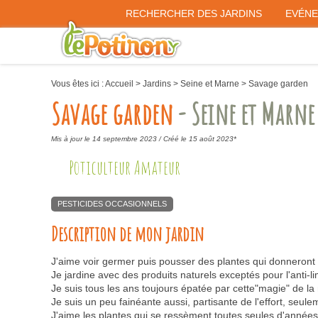
RECHERCHER DES JARDINS
EVÉN
Vous êtes ici :
Accueil
>
Jardins
>
Seine et Marne
>
Savage garden
Savage garden
- Seine et Marne
Mis à jour le 14 septembre 2023 /
Créé le 15 août 2023*
Poticulteur Amateur
PESTICIDES OCCASIONNELS
Description de mon jardin
J'aime voir germer puis pousser des plantes qui donneront 
Je jardine avec des produits naturels exceptés pour l'anti-lim
Je suis tous les ans toujours épatée par cette"magie" de la
Je suis un peu fainéante aussi, partisante de l'effort, seule
J'aime les plantes qui se ressèment toutes seules d'années