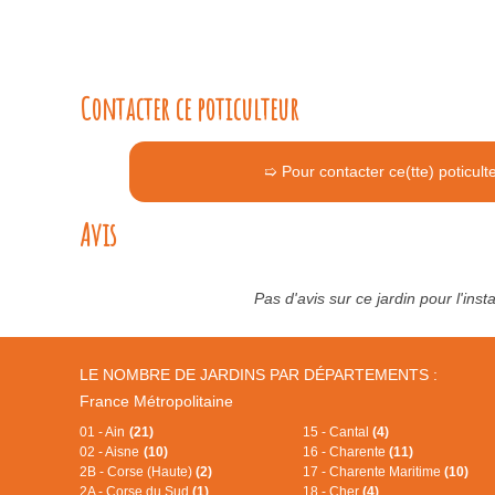
Contacter ce poticulteur
➯ Pour contacter ce(tte) poticult
Avis
Pas d'avis sur ce jardin pour l'ins
LE NOMBRE DE JARDINS PAR DÉPARTEMENTS :
France Métropolitaine
01 - Ain
(21)
15 - Cantal
(4)
02 - Aisne
(10)
16 - Charente
(11)
2B - Corse (Haute)
(2)
17 - Charente Maritime
(10)
2A - Corse du Sud
(1)
18 - Cher
(4)