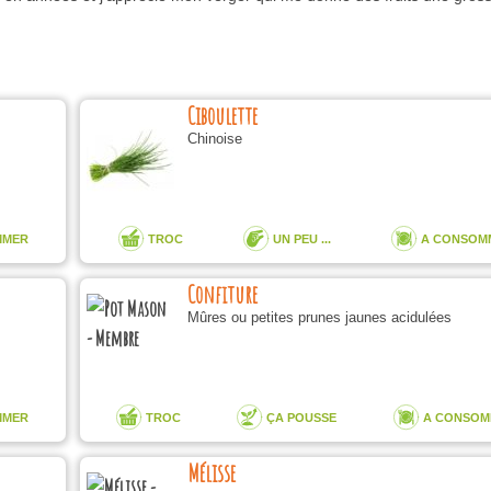
Ciboulette
Chinoise
MMER
TROC
UN PEU ...
A CONSOM
Confiture
Mûres ou petites prunes jaunes acidulées
MMER
TROC
ÇA POUSSE
A CONSOM
Mélisse