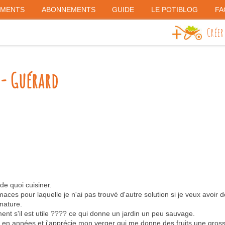
EMENTS
ABONNEMENTS
GUIDE
LE POTIBLOG
FA
Créer
- Guérard
de quoi cuisiner.
aces pour laquelle je n'ai pas trouvé d'autre solution si je veux avoir de
 nature.
ment s'il est utile ???? ce qui donne un jardin un peu sauvage.
 en années et j'apprécie mon verger qui me donne des fruits une gross