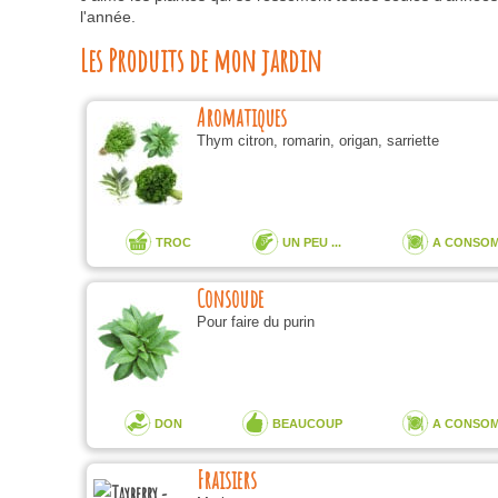
l'année.
Les Produits de mon jardin
Aromatiques
Thym citron, romarin, origan, sarriette
TROC
UN PEU ...
A CONSO
Consoude
Pour faire du purin
DON
BEAUCOUP
A CONSO
Fraisiers