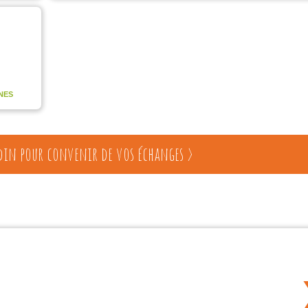
NES
din pour convenir de vos échanges >