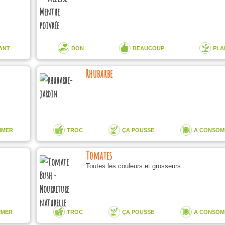
ANT
DON
BEAUCOUP
PLA
Rhubarbe
MMER
TROC
ÇA POUSSE
A CONSOM
Tomates
Toutes les couleurs et grosseurs
MMER
TROC
ÇA POUSSE
A CONSOM