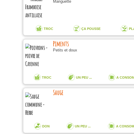
Mariguette
TROC
ÇA POUSSE
PL
Piments
Petits et doux
TROC
UN PEU ...
A CONSO
Sauge
DON
UN PEU ...
A CONSO