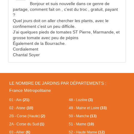
Bonjour et suis nouvelle dans ce genre de
partage, comment fait on , c’est du troc , gratuit, payant
?
Quel jours doit on aller chercher les plants, avec le
confinement c’est un peu difficile.
J’ai quelques pieds de tomates ST Pierre, Marmande, et
grosse tomate avec peu de pépins
Également de la Bourrache.
Cordialement
Chantal Soyer
LE NOMBRE DE JARDINS PAR DÉPARTEMENTS :
France Métropolitaine
01 - Ain
(21)
48 - Lozère
(3)
02 - Aisne
(10)
49 - Maine et Loire
(33)
2B - Corse (Haute)
(2)
50 - Manche
(13)
2A - Corse du Sud
(1)
51 - Marne
(10)
03 - Allier
(6)
52 - Haute Marne
(12)