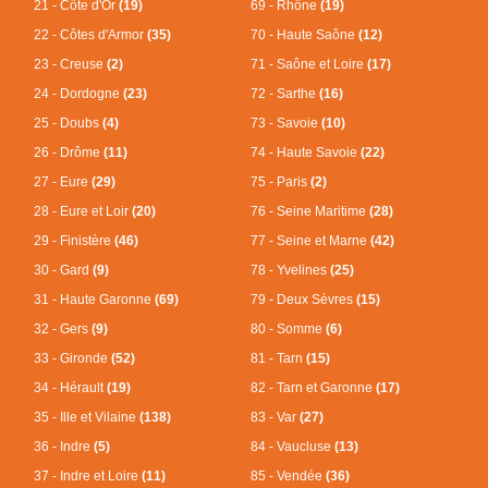
21 - Côte d'Or
(19)
69 - Rhône
(19)
22 - Côtes d'Armor
(35)
70 - Haute Saône
(12)
23 - Creuse
(2)
71 - Saône et Loire
(17)
24 - Dordogne
(23)
72 - Sarthe
(16)
25 - Doubs
(4)
73 - Savoie
(10)
26 - Drôme
(11)
74 - Haute Savoie
(22)
27 - Eure
(29)
75 - Paris
(2)
28 - Eure et Loir
(20)
76 - Seine Maritime
(28)
29 - Finistère
(46)
77 - Seine et Marne
(42)
30 - Gard
(9)
78 - Yvelines
(25)
31 - Haute Garonne
(69)
79 - Deux Sèvres
(15)
32 - Gers
(9)
80 - Somme
(6)
33 - Gironde
(52)
81 - Tarn
(15)
34 - Hérault
(19)
82 - Tarn et Garonne
(17)
35 - Ille et Vilaine
(138)
83 - Var
(27)
36 - Indre
(5)
84 - Vaucluse
(13)
37 - Indre et Loire
(11)
85 - Vendée
(36)