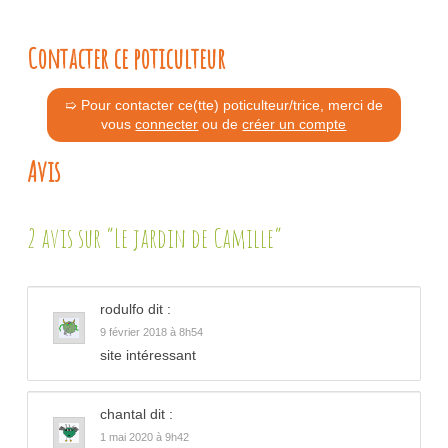
Contacter ce poticulteur
➯ Pour contacter ce(tte) poticulteur/trice, merci de
vous
connecter
ou de
créer un compte
Avis
2 avis sur “Le jardin de Camille”
rodulfo
dit :
9 février 2018 à 8h54
site intéressant
chantal
dit :
1 mai 2020 à 9h42