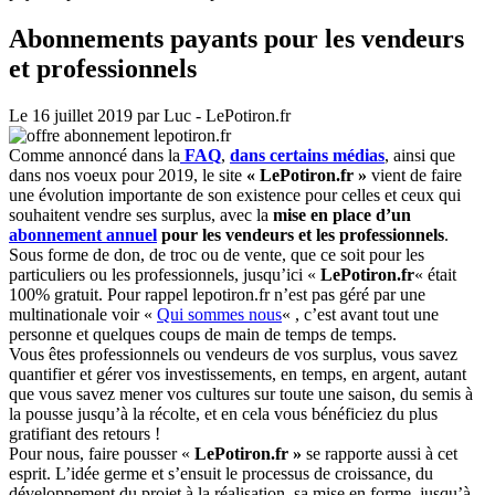
Abonnements payants pour les vendeurs
et professionnels
Le 16 juillet 2019
par Luc - LePotiron.fr
Comme annoncé dans la
FAQ
,
dans certains médias
, ainsi que
dans nos voeux pour 2019, le site
« LePotiron.fr »
vient de faire
une évolution importante de son existence pour celles et ceux qui
souhaitent vendre ses surplus, avec la
mise en place d’un
abonnement annuel
pour les vendeurs et les professionnels
.
Sous forme de don, de troc ou de vente, que ce soit pour les
particuliers ou les professionnels, jusqu’ici «
LePotiron.fr
« était
100% gratuit. Pour rappel lepotiron.fr n’est pas géré par une
multinationale voir «
Qui sommes nous
« , c’est avant tout une
personne et quelques coups de main de temps de temps.
Vous êtes professionnels ou vendeurs de vos surplus, vous savez
quantifier et gérer vos investissements, en temps, en argent, autant
que vous savez mener vos cultures sur toute une saison, du semis à
la pousse jusqu’à la récolte, et en cela vous bénéficiez du plus
gratifiant des retours !
Pour nous, faire pousser «
LePotiron.fr »
se rapporte aussi à cet
esprit. L’idée germe et s’ensuit le processus de croissance, du
développement du projet à la réalisation, sa mise en forme, jusqu’à