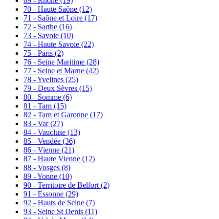
69 - Rhône
(19)
70 - Haute Saône
(12)
71 - Saône et Loire
(17)
72 - Sarthe
(16)
73 - Savoie
(10)
74 - Haute Savoie
(22)
75 - Paris
(2)
76 - Seine Maritime
(28)
77 - Seine et Marne
(42)
78 - Yvelines
(25)
79 - Deux Sèvres
(15)
80 - Somme
(6)
81 - Tarn
(15)
82 - Tarn et Garonne
(17)
83 - Var
(27)
84 - Vaucluse
(13)
85 - Vendée
(36)
86 - Vienne
(21)
87 - Haute Vienne
(12)
88 - Vosges
(8)
89 - Yonne
(10)
90 - Territoire de Belfort
(2)
91 - Essonne
(29)
92 - Hauts de Seine
(7)
93 - Seine St Denis
(11)