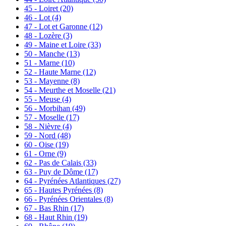
45 - Loiret
(20)
46 - Lot
(4)
47 - Lot et Garonne
(12)
48 - Lozère
(3)
49 - Maine et Loire
(33)
50 - Manche
(13)
51 - Marne
(10)
52 - Haute Marne
(12)
53 - Mayenne
(8)
54 - Meurthe et Moselle
(21)
55 - Meuse
(4)
56 - Morbihan
(49)
57 - Moselle
(17)
58 - Nièvre
(4)
59 - Nord
(48)
60 - Oise
(19)
61 - Orne
(9)
62 - Pas de Calais
(33)
63 - Puy de Dôme
(17)
64 - Pyrénées Atlantiques
(27)
65 - Hautes Pyrénées
(8)
66 - Pyrénées Orientales
(8)
67 - Bas Rhin
(17)
68 - Haut Rhin
(19)