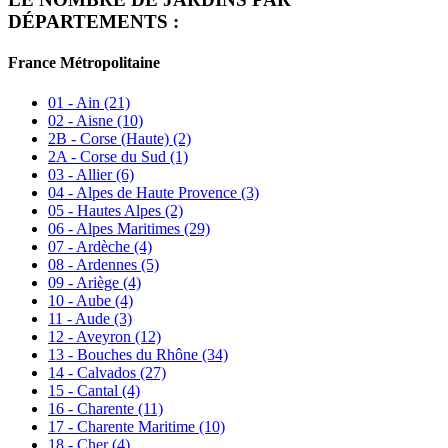
DÉPARTEMENTS :
France Métropolitaine
01 - Ain
(21)
02 - Aisne
(10)
2B - Corse (Haute)
(2)
2A - Corse du Sud
(1)
03 - Allier
(6)
04 - Alpes de Haute Provence
(3)
05 - Hautes Alpes
(2)
06 - Alpes Maritimes
(29)
07 - Ardèche
(4)
08 - Ardennes
(5)
09 - Ariège
(4)
10 - Aube
(4)
11 - Aude
(3)
12 - Aveyron
(12)
13 - Bouches du Rhône
(34)
14 - Calvados
(27)
15 - Cantal
(4)
16 - Charente
(11)
17 - Charente Maritime
(10)
18 - Cher
(4)