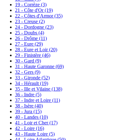
19 - Corrèze
(3)
21 - Côte d'Or
(19)
22 - Côtes d'Armor
(35)
23 - Creuse
(2)
24 - Dordogne
(23)
25 - Doubs
(4)
26 - Drôme
(11)
27 - Eure
(29)
28 - Eure et Loir
(20)
29 - Finistère
(46)
30 - Gard
(9)
31 - Haute Garonne
(69)
32 - Gers
(9)
33 - Gironde
(52)
34 - Hérault
(19)
35 - Ille et Vilaine
(138)
36 - Indre
(5)
37 - Indre et Loire
(11)
38 - Isère
(40)
39 - Jura
(15)
40 - Landes
(10)
41 - Loir et Cher
(17)
42 - Loire
(16)
43 - Haute Loire
(5)
44 - Loire Atlantique
(50)